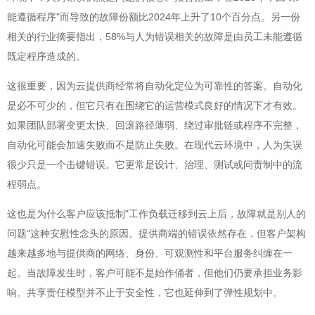
能遵循程序"而导致的故障份额比2024年上升了10个百分点。另一份
相关的行业摘要指出，58%与人为错误相关的故障是由员工未能遵循
既定程序造成的。
这很重要，因为云提供商经常将自动化定位为可靠性的答案。自动化
是必不可少的，但它只有在围绕它的运营模式良好的情况下才有效。
如果团队部署变更太快、回滚路径薄弱、绕过审批链或程序不完整，
自动化可能会加速失败而不是防止失败。在现代云环境中，人为失误
很少只是一个击键错误。它更常是设计、治理、测试或问责制中的流
程弱点。
这也是为什么客户应该抵制"工作负载迁移到云上后，故障就是别人的
问题"这种安慰性念头的原因。提供商端的错误依然存在，但客户架构
越来越多地与提供商的网络、身份、可观测性和平台服务纠缠在一
起。当故障发生时，客户可能不是始作俑者，但他们仍要承担业务影
响。共享责任模型并不止于安全性，它也延伸到了弹性规划中。