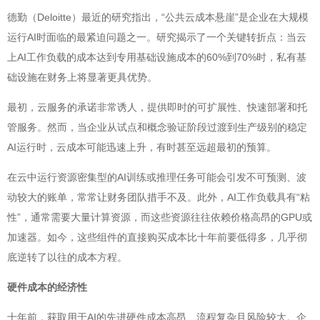
德勤（Deloitte）最近的研究指出，“公共云成本悬崖”是企业在大规模
运行AI时面临的最紧迫问题之一。研究揭示了一个关键转折点：当云
上AI工作负载的成本达到专用基础设施成本的60%到70%时，私有基
础设施在财务上将显著更具优势。
最初，云服务的承诺非常诱人，提供即时的可扩展性、快速部署和托
管服务。然而，当企业从试点和概念验证阶段过渡到生产级别的稳定
AI运行时，云成本可能迅速上升，有时甚至远超最初的预算。
在云中运行资源密集型的AI训练或推理任务可能会引发不可预测、波
动较大的账单，常常让财务团队措手不及。此外，AI工作负载具有“粘
性”，通常需要大量计算资源，而这些资源往往依赖价格高昂的GPU或
加速器。如今，这些组件的直接购买成本比十年前要低得多，几乎彻
底逆转了以往的成本方程。
硬件成本的经济性
十年前，获取用于AI的先进硬件成本高昂、流程复杂且风险较大。企