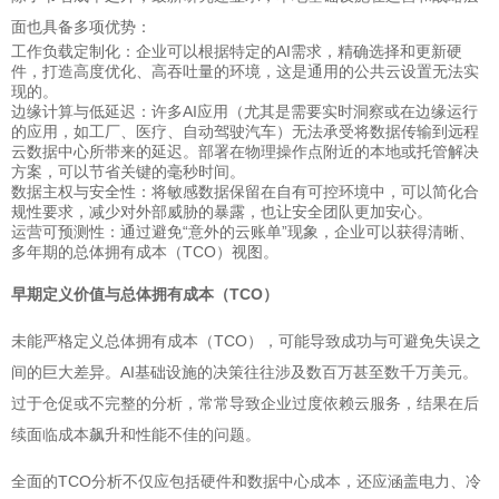
面也具备多项优势：
工作负载定制化：企业可以根据特定的AI需求，精确选择和更新硬
件，打造高度优化、高吞吐量的环境，这是通用的公共云设置无法实
现的。
边缘计算与低延迟：许多AI应用（尤其是需要实时洞察或在边缘运行
的应用，如工厂、医疗、自动驾驶汽车）无法承受将数据传输到远程
云数据中心所带来的延迟。部署在物理操作点附近的本地或托管解决
方案，可以节省关键的毫秒时间。
数据主权与安全性：将敏感数据保留在自有可控环境中，可以简化合
规性要求，减少对外部威胁的暴露，也让安全团队更加安心。
运营可预测性：通过避免“意外的云账单”现象，企业可以获得清晰、
多年期的总体拥有成本（TCO）视图。
早期定义价值与总体拥有成本（TCO）
未能严格定义总体拥有成本（TCO），可能导致成功与可避免失误之
间的巨大差异。AI基础设施的决策往往涉及数百万甚至数千万美元。
过于仓促或不完整的分析，常常导致企业过度依赖云服务，结果在后
续面临成本飙升和性能不佳的问题。
全面的TCO分析不仅应包括硬件和数据中心成本，还应涵盖电力、冷