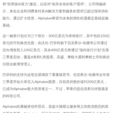
和"世界级AI算力"建设，以应对"前所未有的客户需求"。公司明确表
示，来自企业和消费者对其AI解决方案和服务的需求已超过现有供给
能力。通过扩大投资，Alphabet希望为未来的增长机遇奠定基础设施
基础。
这一融资计划分为三个部分：300亿美元为承销发行，其中包括150亿
美元的可转换优先股；由沃伦·巴菲特旗下伯克希尔·哈撒韦公司通过
定向增发投入100亿美元；其余400亿美元将通过"场内发行计划"在第
三季度启动，覆盖A类和C类股票。高盛、摩根大通和摩根士丹利将担
任联合账簿管理人。
巴菲特的支持为这笔交易增添了重量级背书。伯克希尔·哈撒韦去年第
三季度开始大举买入Alphabet股票，目前其持股价值约200亿美元，
已成为Alphabet最大投资者之一。不过，苹果仍是伯克希尔持股最多
的科技公司。
Alphabet此番融资动作背后，是超大规模云服务商之间愈演愈烈的算