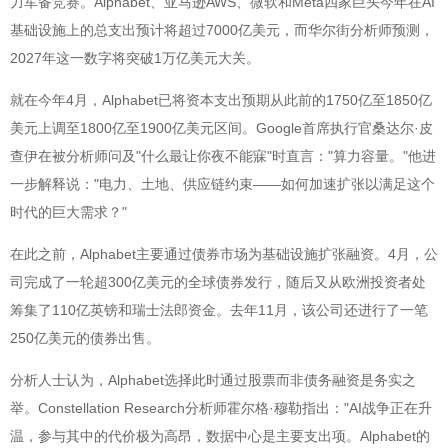
力军备竞赛。Alphabet、亚马逊AWS、微软和Meta四家巨头今年在AI
基础设施上的总支出预计将超过7000亿美元，而华尔街分析师预测，
2027年这一数字将突破1万亿美元大关。
就在今年4月，Alphabet已将资本支出预期从此前的1750亿至1850亿
美元上调至1800亿至1900亿美元区间。Google首席执行官桑达尔·皮
查伊在被分析师问及"什么最让你夜不能寐"时直言："算力容量。"他进
一步解释说："电力、土地、供应链约束——如何加速扩张以满足这个
时代的巨大需求？"
在此之前，Alphabet主要通过债券市场为基础设施扩张融资。4月，公
司完成了一轮超300亿美元的全球债券发行，随后又从欧洲投资者处
筹集了110亿英镑和瑞士法郎资金。去年11月，该公司还进行了一笔
250亿美元的债券出售。
分析人士认为，Alphabet选择此时通过股票而非债务融资是务实之
举。Constellation Research分析师霍尔格·穆勒指出："AI战争正在升
温，参与其中的代价极为高昂，数据中心是主要支出项。Alphabet的