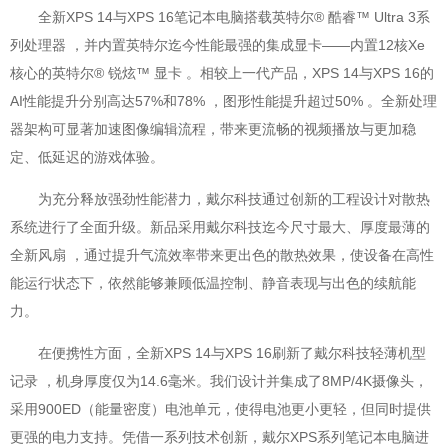
全新XPS 14与XPS 16笔记本电脑搭载英特尔® 酷睿™ Ultra 3系
列处理器 ，并内置英特尔迄今性能最强的集成显卡——内置12核Xe
核心的英特尔® 锐炫™ 显卡 。相较上一代产品，XPS 14与XPS 16的
AI性能提升分别高达57%和78% ，图形性能提升超过50% 。全新处理
器架构可显著加速图像编辑流程，带来更流畅的视频播放与更加稳
定、低延迟的游戏体验。
为充分释放强劲性能潜力，戴尔科技通过创新的工程设计对散热
系统进行了全面升级。新品采用戴尔科技迄今尺寸最大、厚度最薄的
全新风扇 ，通过提升气流效率带来更出色的散热效果，使设备在高性
能运行状态下，依然能够兼顾低温控制、静音表现与出色的续航能
力。
在便携性方面，全新XPS 14与XPS 16刷新了戴尔科技轻薄机型
记录 ，机身厚度仅为14.6毫米。我们设计并集成了8MP/4K摄像头，
采用900ED（能量密度）电池单元，使得电池更小更轻，但同时提供
更强的电力支持。凭借一系列技术创新，戴尔XPS系列笔记本电脑进