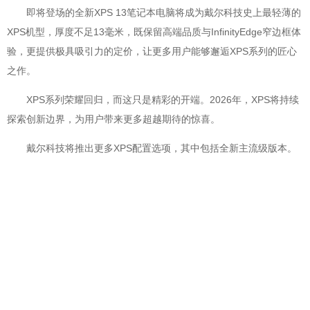
即将登场的全新XPS 13笔记本电脑将成为戴尔科技史上最轻薄的
XPS机型，厚度不足13毫米，既保留高端品质与InfinityEdge窄边框体
验，更提供极具吸引力的定价，让更多用户能够邂逅XPS系列的匠心
之作。
XPS系列荣耀回归，而这只是精彩的开端。2026年，XPS将持续
探索创新边界，为用户带来更多超越期待的惊喜。
戴尔科技将推出更多XPS配置选项，其中包括全新主流级版本。
两款新品XPS 14与XPS 16将率先提供星夜灰（Graphite）配色，星
砂银（Shimmer）配色将于今年晚些时候推出。全新XPS 13预计将于
今年晚些时候正式上市。
用户还可搭配Dell Care Premium尊享服务，全面升级XPS使用体
验。该服务提供7x24小时专家支持、上门维修及意外保障，为设备提
供周到守护，确保XPS始终保持良好状态，随时发挥稳定性能。