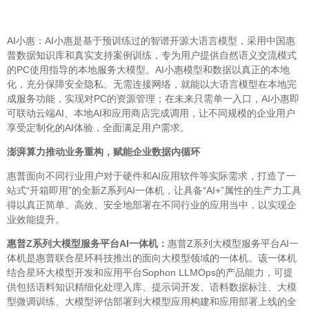
AI小惠：AI小惠是基于预训练过的智谱开源大语言模型，采用中国惠
普数据知识库和真实支持案例训练，专为用户提供自然语义交流模式
的PC使用指导的本地服务大模型。AI小惠模型和数据以真正的本地
化，充分保障安全隐私。无需连接网络，就能以大语言模型在本地完
成服务功能，实现对PC的资源管理；在未来只需单一入口，AI小惠即
可联动云端AI、本地AI和应用商店完成调用，让不同规模的企业用户
享受定制化的AI体验，全面满足用户需求。
澎湃算力推动业务重构，赋能企业数据内循环
惠普面向不同行业用户对于硬件和AI应用软件等实际需求，打造了一
站式“开箱即用”的全新Z系列AI一体机，让具备“AI+”属性的生产力工具
得以真正简单、高效、安全地部署在不同行业的应用当中，以实现企
业效能提升。
惠普Z系列大模型服务平台AI一体机：
惠普Z系列大模型服务平台AI一
体机是惠普联合星环科技推出的面向大模型领域的一体机。该一体机
结合星环大模型开发和应用平台Sophon LLMOps的产品能力，可提
供包括语料知识精细化处理入库、提示词开发、语料数据标注、大模
型微调训练、大模型评估部署到大模型应用构建和应用部署上线的全