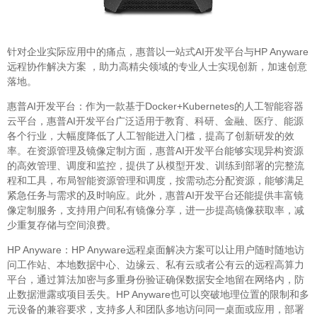
针对企业实际应用中的痛点，惠普以一站式AI开发平台与HP Anyware
远程协作解决方案 ，助力高精尖领域的专业人士实现创新，加速创意
落地。
惠普AI开发平台：作为一款基于Docker+Kubernetes的人工智能容器
云平台，惠普AI开发平台广泛适用于教育、科研、金融、医疗、能源
各个行业，大幅度降低了人工智能进入门槛，提高了创新研发的效
率。在资源管理及镜像定制方面，惠普AI开发平台能够实现异构资源
的高效管理、调度和监控，提供了从模型开发、训练到部署的完整流
程和工具，布局智能资源管理和调度，按需动态分配资源，能够满足
紧急任务与需求的及时响应。此外，惠普AI开发平台还能提供丰富镜
像定制服务，支持用户间私有镜像分享，进一步提高镜像获取率，减
少重复存储与空间浪费。
HP Anyware：HP Anyware远程桌面解决方案可以让用户随时随地访
问工作站、本地数据中心、边缘云、私有云或者公有云的远程高算力
平台，通过算法加密与多重身份验证确保数据安全地留在网络内，防
止数据泄露或项目丢失。HP Anyware也可以突破地理位置的限制和多
元设备的兼容要求，支持多人和团队多地访问同一桌面或应用，部署