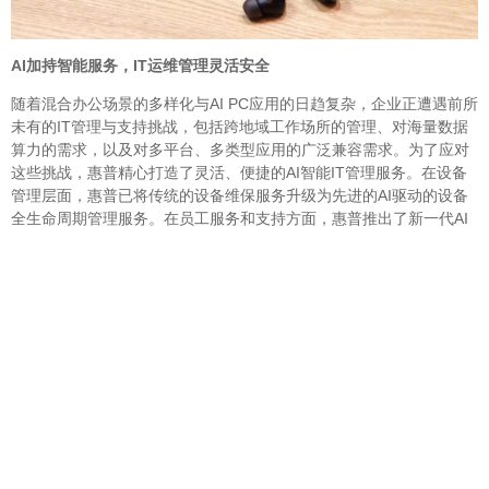
AI加持智能服务，IT运维管理灵活安全
随着混合办公场景的多样化与AI PC应用的日趋复杂，企业正遭遇前所
未有的IT管理与支持挑战，包括跨地域工作场所的管理、对海量数据
算力的需求，以及对多平台、多类型应用的广泛兼容需求。为了应对
这些挑战，惠普精心打造了灵活、便捷的AI智能IT管理服务。在设备
管理层面，惠普已将传统的设备维保服务升级为先进的AI驱动的设备
全生命周期管理服务。在员工服务和支持方面，惠普推出了新一代AI
数智服务台解决方案。在AI技术的加持下，惠普为不同规模的企业客
户量身打造了更为灵活、安全且成本优化的高效IT运维管理方案，助
力他们实现卓越的IT运营表现。
AI驱动的设备全生命周期管理服务：惠普利用功能全面的性能监控软
件，为企业积累终端设备的运行数据，并且基于数据洞察，提供前瞻
性的主动运维建议，减少设备宕机时间，降低运营成本。通过AI驱动
的设备全生命周期管理，支持云端和本地的灵活部署，实现全方位预
测和提前响应。在此过程中，惠普先机服务专家将为客户提供系统部
署、技术支持等专业服务，并按季度为企业用户提供完整的企业机群
主动运维报告，让企业IT管理者 能够轻松掌控全局，预先规避风险，
告别传统的救火式运维。