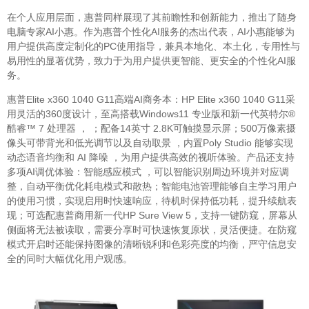
在个人应用层面，惠普同样展现了其前瞻性和创新能力，推出了随身
电脑专家AI小惠。作为惠普个性化AI服务的杰出代表，AI小惠能够为
用户提供高度定制化的PC使用指导，兼具本地化、本土化，专用性与
易用性的显著优势，致力于为用户提供更智能、更安全的个性化AI服
务。
惠普Elite x360 1040 G11高端AI商务本：HP Elite x360 1040 G11采
用灵活的360度设计，至高搭载Windows11 专业版和新一代英特尔®
酷睿™ 7 处理器 ， ；配备14英寸 2.8K可触摸显示屏；500万像素摄
像头可带背光和低光调节以及自动取景 ，内置Poly Studio 能够实现
动态语音均衡和 AI 降噪 ，为用户提供高效的视听体验。产品还支持
多项AI调优体验：智能感应模式 ，可以智能识别周边环境并对应调
整，自动平衡优化耗电模式和散热；智能电池管理能够自主学习用户
的使用习惯，实现启用时快速响应，待机时保持低功耗，提升续航表
现；可选配惠普商用新一代HP Sure View 5，支持一键防窥，屏幕从
侧面将无法被读取，需要分享时可快速恢复原状，灵活便捷。在防窥
模式开启时还能保持图像的清晰锐利和色彩亮度的均衡，严守信息安
全的同时大幅优化用户观感。