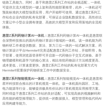
链路工具能力。同时，基于和惠普Z系列工作站的全栈适配，一体机
可提供主流大模型的一键上架和高性能部署推理，此外，一体机还可
预装标准的大模型场景应用，用户开箱即可使用。通过惠普Z系列工
作站在企业内部的私有化部署，可保证企业隐私数据安全。高性价比
方案让中小型企业拥有便捷、高效的大模型开发和应用落地的全流程
体验。
惠普Z系列药物计算AI一体机：
惠普Z系列药物计算AI一体机是惠普联
合深势科技推出的面向药物计算设计领域的一体机。该一体机能为药
物科研工作者提供数据、算法、算力三位一体的一站式解决方案。药
物计算设计平台Hermite®完美适配惠普Z系列工作站，开箱即用，免
于部署，使用浏览器登录即可开启新一代药物分子交互式体验。基于
物理建模和机器学习的核心算法，相比传统药物设计方法精度更高、
成本更低，计算速度更快。惠普Z系列工作站的私有化部署方式与
Hermite®双重保护药物研发工作中的数据安全。
惠普Z系列智能视觉AI一体机：
惠普Z系列智能视觉AI一体机是惠普和
星环科技联合推出的计算机视觉一体机。该一体机面向园区、工地、
电力能源等行业，能够提供极具性价比的计算机视觉应用推理方案。
同时得益于惠普Z系列工作站的良好适配，可实现高效的视频解码和
高性能的模型推理能力，提供统一的数据接入、模型管理和低代码AI
应用构建等能力。