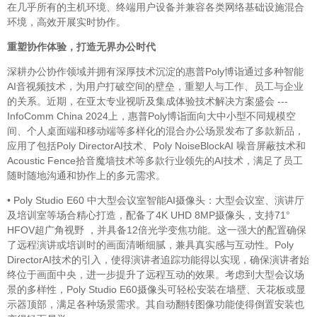
在几乎所有的主机环境、终端用户设备并兼容各类网络基础设施混合
环境，高效开展实时协作。
重塑协作体验，打造无界办公时代
深耕办公协作领域并拥有深厚技术沉淀的惠普Poly博诣通过多种智能
AI音视频技术，为用户打破空间的壁垒，重塑人与工作、员工与企业
的关系。近期，在亚太专业视听及集成体验技术解决方案盛会 ---
InfoComm China 2024上，惠普Poly博诣面向大中小型不同规模空
间、个人桌面端和移动端等多样化的混合办公场景发布了多款新品，
应用了包括Poly DirectorAI技术、Poly NoiseBlockAI 噪音屏蔽技术和
Acoustic Fence拾音魔墙技术等多款行业领先的AI技术，满足了员工
随时随地沟通和协作上的多元需求。
• Poly Studio E60 中大型会议室智能AI摄像头：大型会议室、演讲厅
及培训室等场合精心打造，配备了4K UHD 8MP摄像头，支持71°
HFOV超广角视野 ，并具备12倍光学变焦功能。这一强大的配置确保
了远程演讲或培训时的画面清晰细腻，兼具真实感与互动性。Poly
DirectorAI技术的引入，使得演讲者追踪功能得以实现，确保演讲者始
终位于画面中央，进一步提升了远程互动的效果。考虑到大型会议场
景的多样性，Poly Studio E60摄像头可轻松安装在墙壁、天花板或显
示器顶部，满足各种场景需求。其自动翻转图像功能使得倒置安装也