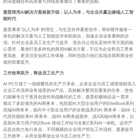
的深度融合和高质量可持续发展做出了重要的贡献。
惠普商用AI解决方案焕新升级：以人为本，与企业共赢边缘端人工智
能时代
惠普秉承“以人为本”的理念，与生态伙伴紧密合作，将软硬件服务一
体化的解决方案与人工智能技术有机组合，加速企业业务重构的步
伐。针对企业及员工在生产力提升、混合办公优化及协作等方面的核
心需求，量身打造多样化的商用AI解决方案，不仅为企业和员工带来
更高效、更灵活安全的工作体验，同时也助力他们实现自我和商业价
值的双重提升。
工作效率跃升，释放员工生产力
AI PC引领了一场颠覆性的生产力革命，众多企业与员工渴望借助深入
企业工作流和业务场景的AI产品，高效解决繁琐且重复的任务，使他
们能够专注于更具创造性和战略性的工作。惠普积极响应这一需求，
推出了多款领先的AI商务本，包括面向大型企业用户的EliteBook系列
高端AI商务本，面向中小型企业用户的全新战系列AI 商务本：战66 七
代高性能轻薄AI 商务本、战99 AI商务超能本、战X高端AI商务本，以
及面向算力用户的ZBook 移动工作站与全新Z系列AI一体机。这些产
品旨在助力各行各业、不同规模的企业用户简化工作流程，显著提升
工作效率，从而全面释放企业与员工的生产力。