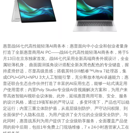
惠普战66七代高性能轻薄AI商务本：惠普面向中小企业和创业者量身
打造了全新惠普商用AI PC——战66七代高性能轻薄AI商务本，将于5
月13日在京东独家首发。战66七代采用全新高端商务外观设计，全金
属轻薄机身 、曲面圆润弧角设计搭配全新灰黑色配色的专业键盘，握
持柔滑舒适，尽显高级质感；搭载英特尔®酷睿™Ultra 7处理器，集
成CPU+GPU+NPU 3大人工智能引擎，充分释放本地AI卓越能力；惠
普还联合生态合作伙伴打造了丰富的AI应用生态，能够一站式满足用
户使用需求；内置Poly Studio专业级AI音视频解决方案和，为用户来
带高效智能AI视听会议体验。此外，延续惠普商用可靠、安全、服务
的设计风格，通过19项军标的严苛认证 ，多变环境下，产品也可以稳
定运行；内置三重立体防护盾，从底层级别防护、严守访问权限、到
全面保护个人隐私信息，为用户提供了全方位的企业级安全防护。与
此同时，惠普战系列为用户提供了企业级助享服务，全面覆盖产品使
用的前中后期，包括1年免费上门现场维修，7 x 24小时惠管家人工在