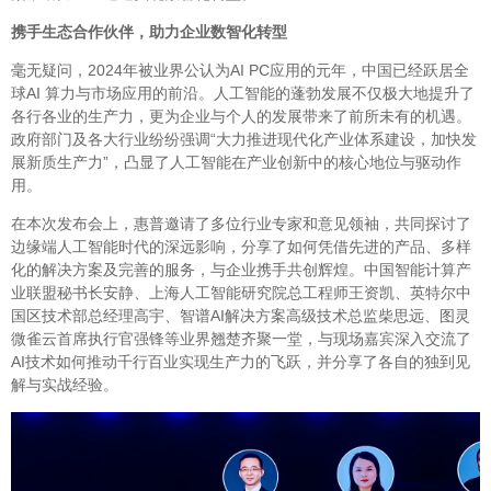
携手生态合作伙伴，助力企业数智化转型
毫无疑问，2024年被业界公认为AI PC应用的元年，中国已经跃居全
球AI 算力与市场应用的前沿。人工智能的蓬勃发展不仅极大地提升了
各行各业的生产力，更为企业与个人的发展带来了前所未有的机遇。
政府部门及各大行业纷纷强调“大力推进现代化产业体系建设，加快发
展新质生产力”，凸显了人工智能在产业创新中的核心地位与驱动作
用。
在本次发布会上，惠普邀请了多位行业专家和意见领袖，共同探讨了
边缘端人工智能时代的深远影响，分享了如何凭借先进的产品、多样
化的解决方案及完善的服务，与企业携手共创辉煌。中国智能计算产
业联盟秘书长安静、上海人工智能研究院总工程师王资凯、英特尔中
国区技术部总经理高宇、智谱AI解决方案高级技术总监柴思远、图灵
微雀云首席执行官强锋等业界翘楚齐聚一堂，与现场嘉宾深入交流了
AI技术如何推动千行百业实现生产力的飞跃，并分享了各自的独到见
解与实战经验。