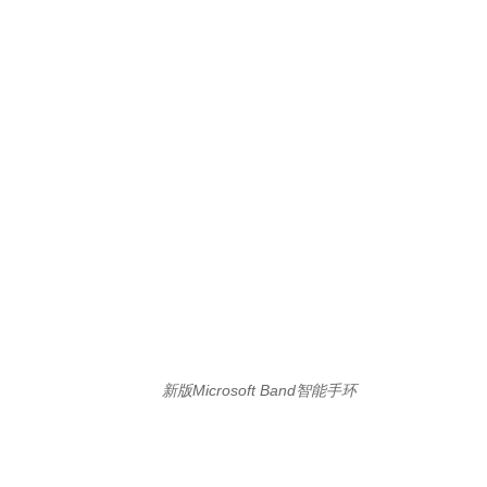
新版Microsoft Band智能手环
微软称，从明年初开始，开发者将能够购买到全息眼镜
HoloLens，售价3000美元。HoloLens可以将计算机生成的图像施加