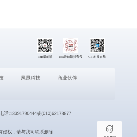
ToB最前沿
ToB最前沿抖音号
CBI科技在线
技
凤凰科技
商业伙伴
1790444或(010)62178877
有侵权，请与我司联系删除