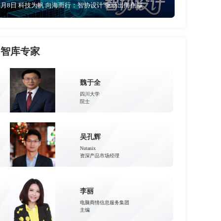
4月8日 科技为帆 向海而行：智协设计 驱动出海创赢
智库专家
魏于全
四川大学
院士
吴孔辉
Nutanix
资深产品市场经理
李丽
电脑商情信息服务集团
主编