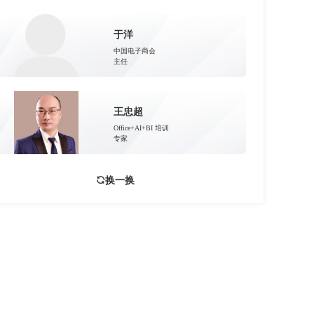
于洋
中国电子商会
主任
王忠超
Office+AI+BI 培训
专家
换一换