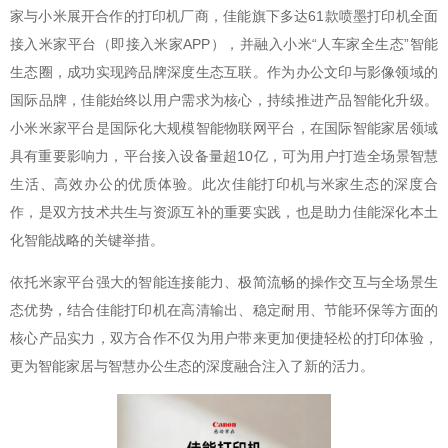
家与小米展开合作的打印机厂商，佳能旗下多达61款喷墨打印机全面
接入米家平台（即接入米家APP），并融入小米“人车家全生态”智能
生态圈，成功实现跨品牌深度生态互联。作为办公文印与影像领域的
国际品牌，佳能始终以用户需求为核心，持续推进产品智能化升级。
小米米家平台是国际化大规模智能物联网平台，在国际智能家居领域
具有重要影响力，平台接入设备量超10亿，可为用户打造全场景智慧
生活、高效办公的优质体验。此次佳能打印机与米家生态的深度合
作，是双方技术共生与资源互补的重要实践，也是助力佳能深化本土
化智能战略的关键举措。
依托米家平台强大的智能连接能力、极简流畅的操作交互与全场景生
态优势，结合佳能打印机在高清输出、稳定耐用、节能环保等方面的
核心产品实力，双方合作不仅为用户带来更加便捷轻松的打印体验，
更为智能家居与智慧办公生态的深度融合注入了新的活力。