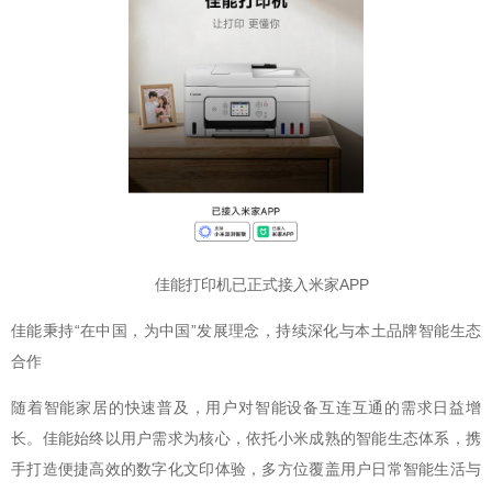
佳能打印机已正式接入米家APP
佳能秉持“在中国，为中国”发展理念，持续深化与本土品牌智能生态
合作
随着智能家居的快速普及，用户对智能设备互连互通的需求日益增
长。佳能始终以用户需求为核心，依托小米成熟的智能生态体系，携
手打造便捷高效的数字化文印体验，多方位覆盖用户日常智能生活与