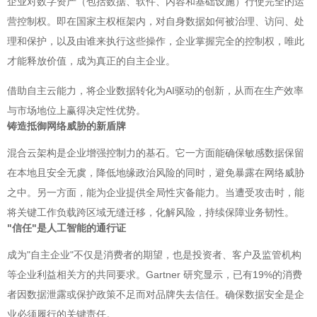
企业对数字资产（包括数据、软件、内容和基础设施）行使完全的运
营控制权。即在国家主权框架内，对自身数据如何被治理、访问、处
理和保护，以及由谁来执行这些操作，企业掌握完全的控制权，唯此
才能释放价值，成为真正的自主企业。
借助自主云能力，将企业数据转化为AI驱动的创新，从而在生产效率
与市场地位上赢得决定性优势。
铸造抵御网络威胁的新盾牌
混合云架构是企业增强控制力的基石。它一方面能确保敏感数据保留
在本地且安全无虞，降低地缘政治风险的同时，避免暴露在网络威胁
之中。另一方面，能为企业提供全局性灾备能力。当遭受攻击时，能
将关键工作负载跨区域无缝迁移，化解风险，持续保障业务韧性。
"信任"是人工智能的通行证
成为"自主企业"不仅是消费者的期望，也是投资者、客户及监管机构
等企业利益相关方的共同要求。Gartner 研究显示，已有19%的消费
者因数据泄露或保护政策不足而对品牌失去信任。确保数据安全是企
业必须履行的关键责任。