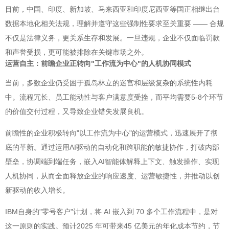
目前，中国、印度、新加坡、马来西亚和印度尼西亚等国正相继出台
数据本地化相关法规，理解并遵守这些强制性要求至关重要 —— 合规
不仅是法律义务，更关系生存和发展。一旦违规，企业不仅面临罚款
和声誉受损，更可能被排除在关键市场之外。
运营自主：前瞻企业正转向"工作流为中心"的人机协同模式
当前，多数企业仍受困于孤岛林立的迷宫和层级复杂的系统性内耗
中。流程冗长、员工能动性与客户满意度受挫，而平均需要5-8个环节
的价值交付过程，又导致企业错失发展良机。
前瞻性的企业积极转向"以工作流为中心"的运营模式，迅速展开了彻
底的革新。通过运用AI驱动的自动化和跨职能的敏捷协作，打破内部
壁垒，协调端到端任务，嵌入AI智能体解释上下文、触发操作、实现
人机协同，从而全面释放企业的响应速度、运营敏捷性，并推动以创
新驱动的收入增长。
IBM自身的"零号客户"计划，将 AI 嵌入到 70 多个工作流程中，是对
这一原则的实践。预计2025 年可带来45 亿美元的年化成本节约，节