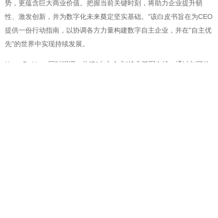
势，更蕴含巨大商业价值。把握当前关键时刻，将助力企业提升韧
性、激发创新，并为数字化未来奠定坚实基础。"该白皮书旨在为CEO
提供一份行动指南，以协调各方力量构建数字自主企业，并在"自主优
先"的世界中实现持续发展。
Hans Dekkers同时强调，构建"自主企业"绝非孤军奋战。通过与可信
赖的伙伴携手，共同打造开放、负责且具备韧性的数字基础设施，企
业可把握住由此催生的全新机遇。
@北京赢邦策略咨询有限责任公司