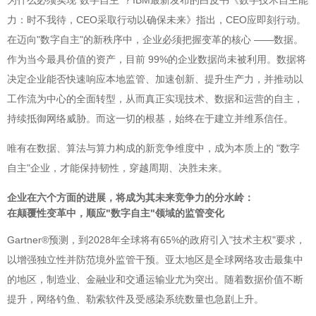
为什么必须实现"数字自主"？IBM最新发布的白皮书《数字技术自主能
力：时不我待，CEO采取行动以确保未来》指出，CEO应即刻行动。
在迈向"数字自主"的新秩序中，企业必须把握变革的核心 ——数据。
作为当今最具价值的资产，目前 99%的企业数据尚未被利用。数据将
决定企业能否快速响应本地监管、加速创新、提升生产力，并推动以
工作流为中心的全面转型，从而真正实现技术、数据和运营的自主，
持续抵御网络威胁。而这一切的根基，始终在于建立并维系信任。
唯有在数据、算法与算力构成的新竞争维度中，成为本质上的 "数字
自主"企业，才能保持韧性，穿越周期、决胜未来。
企业在六个方面的进展，将成为其未来竞争力的分水岭：
在颠覆性变革中，顺应"数字自主"领域的监管变化
Gartner®预测，到2028年全球将有65%的政府引入"技术主权"要求，
以增强独立性并防范境外监管干预。亚太地区是全球网络攻击最集中
的地区，制造业、金融业和交通运输业尤为突出。随着数据价值不断
提升，网络钓鱼、勒索软件及受感染系统数量也急剧上升。