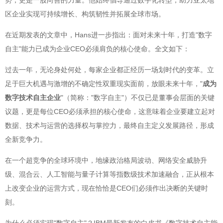
势，更是一股向善的力量。他始终倡导通过数字化转型，助力亚太地
区企业实现可持续增长、构筑韧性并拓展全球市场。
在近期发表的文章中，Hans进一步指出：面对未来十年，打造"数字
自主"能力已成为企业CEO必须肩负的核心使命。全文如下：
过去一年，无论身处何处，每家企业都正经历一场划时代的变革。立
足于巨大机遇与激增的不确定性双重现实面前，放眼未来十年，"
成为
数字技术自主企业
"（简称："数字自主"）不仅已是董事会层面的关键
议题，更是每位CEO必须承担的核心使命，这意味着企业要建立起对
数据、技术与运营的选择权与掌控力，最终自主定义发展路径，形成
全新竞争力。
在一个超竞争的全球环境中，地缘政治格局波动、网络安全威胁升
级、混合云、人工智能与量子计算等指数级技术加速融合，正从根本
上改变企业的运营方式，现在恰恰是CEO们必须作出决断的关键时
刻。