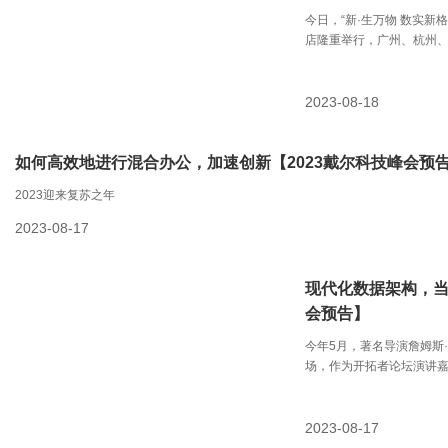
今日，“新·生万物 数实新格
店隆重举行，广州、杭州、
步实现线上直播。今年的
城市陆续举办，与会用户
坛外，此次峰会还设置了超
2023-08-18
产品、行业解决方案及合
果，探讨行业趋势，分享
如何高效地进行混合办公，加速创新【2023戴尔科技峰会预
2023迎来复苏之年
2023-08-17
现代化数据架构，当
会预告】
今年5月，著名导演詹姆斯
场，作为开拓者论坛演讲
都是一个梦想家，也正因
2023-08-17