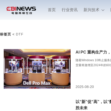
首页
行业资讯
新兴技术
标签页
<
DTF
AI PC 重构生产
随着Windows 10终止服
货量将激增至2024年的6
在这一变革浪潮中，戴尔科
景为核心策略，借助Dell Pro 
能计算设备，重新界定了
2025-08-20
以“新”促“高”，以
胜未来