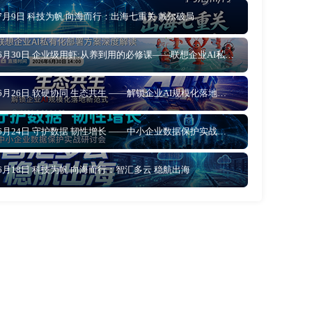
7月9日 科技为帆 向海而行：出海七重关 戴尔破局
6月30日 企业级用虾:从养到用的必修课——联想企业AI私有化部署方案深度解读
6月26日 软硬协同 生态共生 ——解锁企业AI规模化落地新范式
6月24日 守护数据 韧性增长 ——中小企业数据保护实战研讨会
6月18日 科技为帆 向海而行：智汇多云 稳航出海