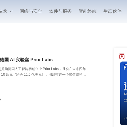
技术
网络与安全
软件与服务
智能终端
生态伙伴
国 AI 实验室 Prior Labs
划并购德国人工智能初创企业 Prior Labs，且会在未来四年
10 欧元（约合 11.6 亿美元），用以打造一个聚焦结构化
 实验室。此项交易尚待监管部门审批，SAP 未公布收购的具体
消息人士称，这是一笔 “近乎全现金” 的交易，创始团队将
美元现金。
6