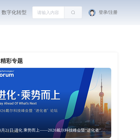
数字化转型
登录/注册
精彩专题
8月21日 进化 乘势而上——2026戴尔科技峰会暨“进化者”论坛