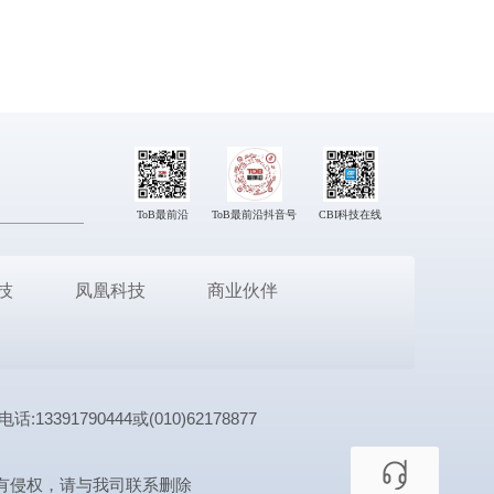
ToB最前沿
ToB最前沿抖音号
CBI科技在线
技
凤凰科技
商业伙伴
1790444或(010)62178877
有侵权，请与我司联系删除