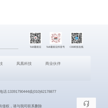
ToB最前沿
ToB最前沿抖音号
CBI科技在线
技
凤凰科技
商业伙伴
1790444或(010)62178877
有侵权，请与我司联系删除