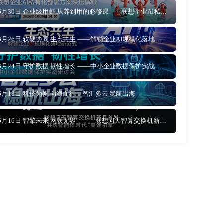
6月30日 企业级用虾:从养到用的必修课——联想企业AI私有化部署方案深度解读
6月26日 软硬协同 生态共生 ——解锁企业AI规模化落地新范式
6月24日 守护数据 韧性增长 ——中小企业数据保护实战研讨会
6月18日 科技为帆 向海而行：智汇多云 稳航出海
6月16日 智擎未来 网联无界———联想问天智算交换机新品首发，共筑智能体时代“高速引擎”