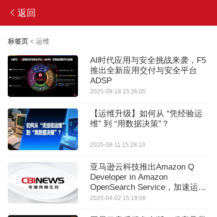
返回
标签页
<
运维
AI时代应用与安全挑战来袭，F5
推出全新应用交付与安全平台
ADSP
2025-09-18 15:26:05
【运维升级】如何从 “凭经验运
维” 到 “用数据决策”？
2025-08-11 15:28:10
亚马逊云科技推出Amazon Q
Developer in Amazon
OpenSearch Service，加速运维
分析
2025-04-02 15:19:56