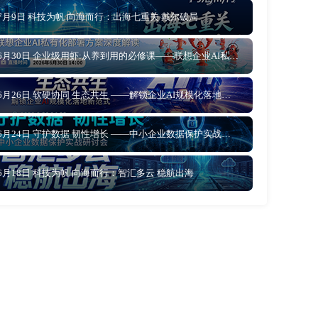
7月9日 科技为帆 向海而行：出海七重关 戴尔破局
6月30日 企业级用虾:从养到用的必修课——联想企业AI私有化部署方案深度解读
6月26日 软硬协同 生态共生 ——解锁企业AI规模化落地新范式
6月24日 守护数据 韧性增长 ——中小企业数据保护实战研讨会
6月18日 科技为帆 向海而行：智汇多云 稳航出海