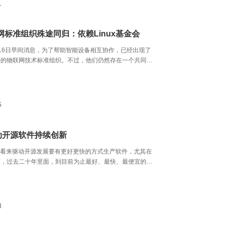
1
网标准组织殊途同归：依赖Linux基金会
16日早间消息，为了帮助智能设备相互协作，已经出现了
争的物联网技术标准组织。不过，他们仍然存在一个共同
求Linux基金会的帮助。
6
推动开源软件持续创新
emlin看来驱动开源发展要有更好更快的方式生产软件，尤其在
面，过去二十年里面，到目前为止最好、最快、最便宜的软
源形式创造出来。实际上对于Linux的内核，它给我们带来
值里面其实几万亿的收入，但是这种现象也证实了合作是生
方式，而这也一次一次在软件行业里面得到证实。
8