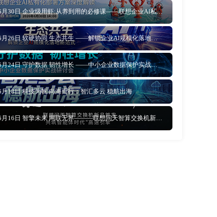
6月30日 企业级用虾:从养到用的必修课——联想企业AI私有化部署方案深度解读
6月26日 软硬协同 生态共生 ——解锁企业AI规模化落地新范式
6月24日 守护数据 韧性增长 ——中小企业数据保护实战研讨会
6月18日 科技为帆 向海而行：智汇多云 稳航出海
6月16日 智擎未来 网联无界———联想问天智算交换机新品首发，共筑智能体时代“高速引擎”