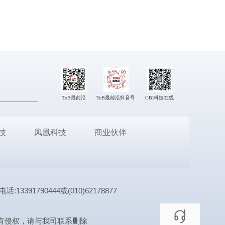
ToB最前沿
ToB最前沿抖音号
CBI科技在线
技
凤凰科技
商业伙伴
1790444或(010)62178877
有侵权，请与我司联系删除