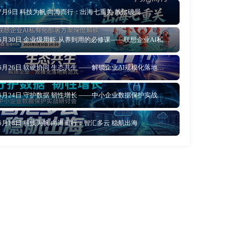
7月9日 科技为帆 向海而行：出海七重关 戴尔破局
6月30日 企业级用虾:从养到用的必修课——联想企业AI私有化部署方案深度解读
6月26日 软硬协同 生态共生 ——解锁企业AI规模化落地新范式
6月24日 守护数据 韧性增长 ——中小企业数据保护实战研讨会
6月18日 科技为帆 向海而行：智汇多云 稳航出海