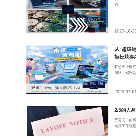
础。
2025-10-2
从“超级
轻松获得
联想企业购凭
网络、端到端
管家”。
2025-07-0
2/5的人
五分之二的
点和工作强