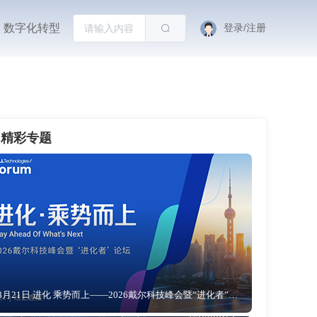
数字化转型
登录/注册
精彩专题
8月21日 进化 乘势而上——2026戴尔科技峰会暨“进化者”论坛