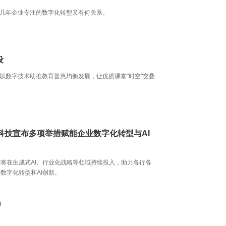
几年企业专注的数字化转型又有何关系。
设
以数字技术助推教育普惠均衡发展，让优质课堂"时空"交叠
科技宣布多项举措赋能企业数字化转型与AI
将在生成式AI、行业化战略等领域持续投入，助力各行各
数字化转型和AI创新。
9