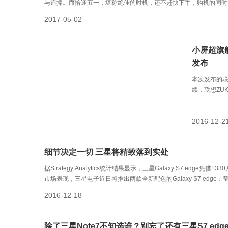
与追捧。而恰逢五一，堪称绝佳的时机，还不赶快下手，购机的同时
2017-05-02
小屏超旗舰
发布
本次发布的联
续，联想ZU
了在提供前置
超高屏占比，
将“5.5英寸
2016-12-2
单手操作体
细节决定一切 三星将精致落到实处
据Strategy Analytics统计结果显示，三星Galaxy S7 e
市场表现，三星电子近日将推出两款全新配色的Galaxy S7 edge：莹
本身的双曲面屏，可谓效果惊艳，无论是硬件性能还是功能设计都极
2016-12-18
除了三星Note7不知选谁？别忘了还有三星S7 edg