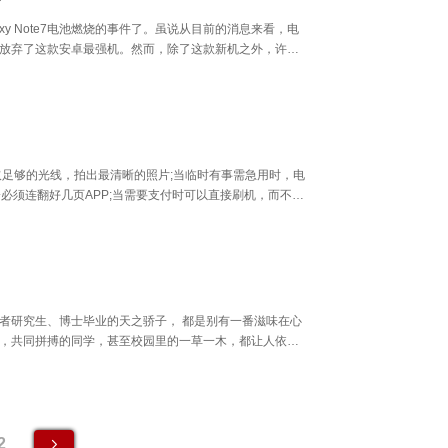
xy Note7电池燃烧的事件了。虽说从目前的消息来看，电
放弃了这款安卓最强机。然而，除了这款新机之外，许多
Galaxy Note7的兄弟机型——三星Galaxy S7
取足够的光线，拍出最清晰的照片;当临时有事需急用时，电
会必须连翻好几页APP;当需要支付时可以直接刷机，而不是
单而又不 简单，那就是要足够人性化，用着足够顺手。
者研究生、博士毕业的天之骄子， 都是别有一番滋味在心
，共同拼搏的同学，甚至校园里的一草一木，都让人依依
的方式。
2