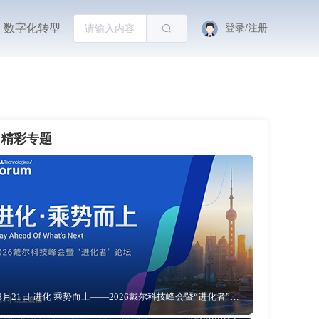
数字化转型
登录/注册
精彩专题
8月21日 进化 乘势而上——2026戴尔科技峰会暨“进化者”论坛