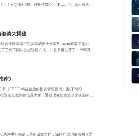
1元！只需满3000，赠价值3000元礼品，0元购机机会就
逸姿势大揭秘
腾讯安全联合实验室湛泸实验室的安全专家Rancho分享了题为
l》的技术演讲，曝光了三种不同的沙盒逃逸方式，并且首度公开了一个罕见的
研究已经代表了业界领先水平。
理指南》
电子书《EDGE-精益企业的投资管理指南》(以下简称
业投资组合做到价值最大化，通过改变投资组合来实施新的
alaxy C系列手机都是三星的诚意之作，深得广大消费者的喜爱