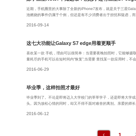
近期，手机圈里的大事除了全新的iPhone7发布，就是关于三星Gala
池燃烧的事件仍属于个例，但还是有不少消费者出于担忧和疑虑，而
消费者发现，举目竟然没有一款合适的机器入手。其实还真不一定，另一款三星
2016-09-14
edge，就是一个非常好的选择。
这七大功能让Galaxy S7 edge用着更顺手
喜欢某一款 手机，理由可以很简单：当需要夜晚拍照时，它能够摄
量耗尽的手机可以在短时间内“恢复”;当需要 查找某一款应用时，不
找到支付应用，然后打开再输入密码。是的，看上某款手机，理由简
2016-06-29
毕业季，这样拍照才最好
毕业季到了。不论是即将迈入大学校门的莘莘学子，还是即将大学或
头。因为放松心情的同时，却又不得不面对难舍的离别。亲爱的师长
不舍。那么如何 留下青春，见证过往的奋斗历程?毕业照无疑是最好
2016-06-12
1