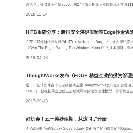
盘活动，抽取最高价值3000元的27寸微边框显示器或是现金立减111
在眼前！
2018-11-14
HITB重磅分享：腾讯安全湛泸实验室Edge沙盒逃
在荷兰阿姆斯特丹举行的HITB（Hack in the Box）上，来自
《Over The Edge: Pwning The Windows Kerne
win32k filter的绕过方法。微软的安全专家表示，湛泸实验室的
2018-04-18
ThoughtWorks发布《EDGE-精益企业的投资管
近日，全球软件设计与定制领袖企业ThoughtWorks发布全新管理
EDGE)，旨在指导企业建立起成效导向的投资管理模型，寻求将企
战略，减少转型的风险，实现企业的可持续发展。
2017-09-13
好机会！五一美妙假期，从这“礼”开始
无论高端时尚的Galaxy S7/S7 edge还是面向年轻消费者的的G