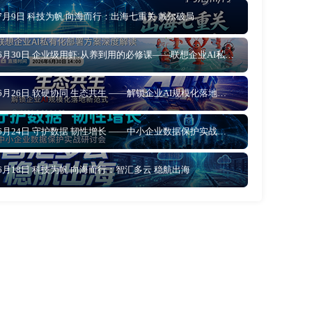
7月9日 科技为帆 向海而行：出海七重关 戴尔破局
6月30日 企业级用虾:从养到用的必修课——联想企业AI私有化部署方案深度解读
6月26日 软硬协同 生态共生 ——解锁企业AI规模化落地新范式
6月24日 守护数据 韧性增长 ——中小企业数据保护实战研讨会
6月18日 科技为帆 向海而行：智汇多云 稳航出海