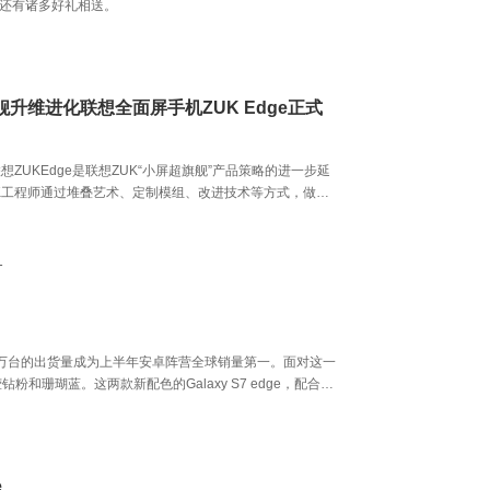
还有诸多好礼相送。
升维进化联想全面屏手机ZUK Edge正式
想ZUKEdge是联想ZUK“小屏超旗舰”产品策略的进一步延
K工程师通过堆叠艺术、定制模组、改进技术等方式，做到
指纹的情况下，让联想ZUKEdge实现了罕见的86.4%正面
成功将“小尺寸机身”与“大屏幕显示”这一矛盾点完美中和，
屏幕”放入“主流4.7英寸手机”机身尺寸中，为大屏提供绝佳的
1
验。
dge凭借1330万台的出货量成为上半年安卓阵营全球销量第一。面对这一
钻粉和珊瑚蓝。这两款新配色的Galaxy S7 edge，配合其
为出色，成功引领了智能手机行业的新潮流。
e