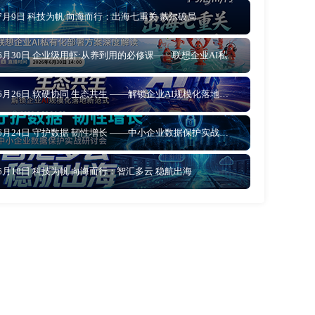
7月9日 科技为帆 向海而行：出海七重关 戴尔破局
6月30日 企业级用虾:从养到用的必修课——联想企业AI私有化部署方案深度解读
6月26日 软硬协同 生态共生 ——解锁企业AI规模化落地新范式
6月24日 守护数据 韧性增长 ——中小企业数据保护实战研讨会
6月18日 科技为帆 向海而行：智汇多云 稳航出海