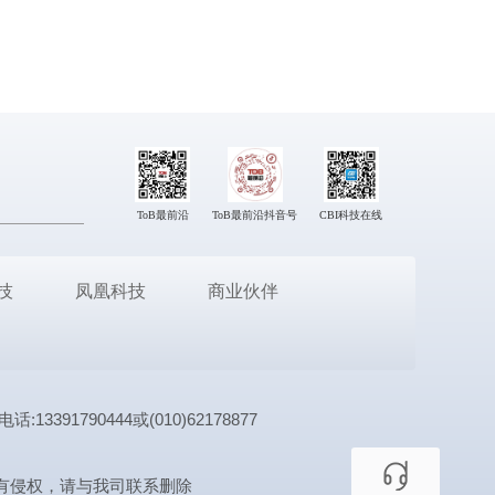
ToB最前沿
ToB最前沿抖音号
CBI科技在线
技
凤凰科技
商业伙伴
1790444或(010)62178877
有侵权，请与我司联系删除