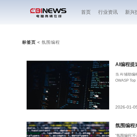
首页
行业资讯
新兴
标签页
<
氛围编程
AI编程
当 AI 辅
OWASP T
觉”（vibe
2026-01-0
氛围编程
“氛围编码”