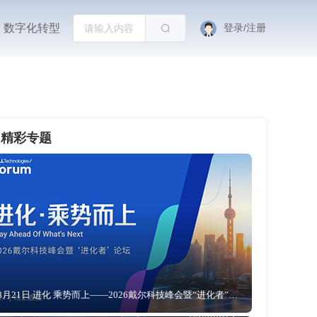
数字化转型
登录/注册
精彩专题
8月21日 进化 乘势而上——2026戴尔科技峰会暨“进化者”论坛