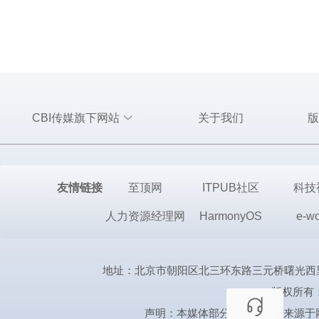
CBI传媒旗下网站
关于我们
版
友情链接
至顶网
ITPUB社区
科技
人力资源经理网
HarmonyOS
e-wo
地址：北京市朝阳区北三环东路三元桥曙光西里甲1号第三置
版权所有
声明：本媒体部分图片、文章来源于