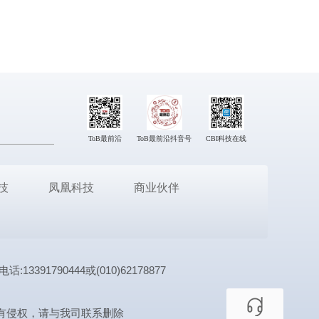
ToB最前沿
ToB最前沿抖音号
CBI科技在线
技
凤凰科技
商业伙伴
1790444或(010)62178877
有侵权，请与我司联系删除