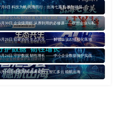
7月9日 科技为帆 向海而行：出海七重关 戴尔破局
6月30日 企业级用虾:从养到用的必修课——联想企业AI私有化部署方案深度解读
6月26日 软硬协同 生态共生 ——解锁企业AI规模化落地新范式
6月24日 守护数据 韧性增长 ——中小企业数据保护实战研讨会
6月18日 科技为帆 向海而行：智汇多云 稳航出海