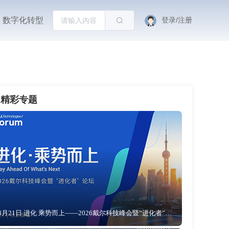
数字化转型
登录/注册
精彩专题
8月21日 进化 乘势而上——2026戴尔科技峰会暨“进化者”论坛