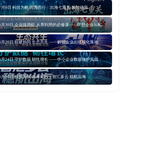
7月9日 科技为帆 向海而行：出海七重关 戴尔破局
6月30日 企业级用虾:从养到用的必修课——联想企业AI私有化部署方案深度解读
6月26日 软硬协同 生态共生 ——解锁企业AI规模化落地新范式
6月24日 守护数据 韧性增长 ——中小企业数据保护实战研讨会
6月18日 科技为帆 向海而行：智汇多云 稳航出海