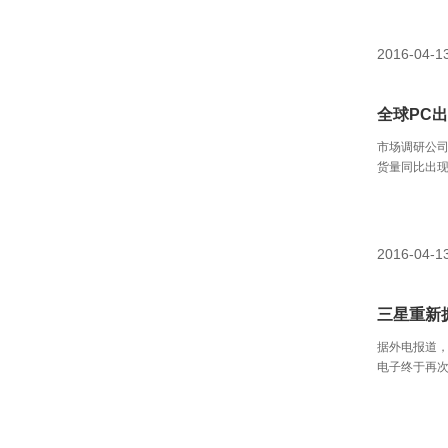
在努力研发
2016-04-1
全球PC出
市场调研公司
货量同比出现
9.6%，已
比下滑了11
2016-04-1
三星重新拥抱
据外电报道，
电子终于再
斯举行的国际
Tab S。与
连接键盘的平