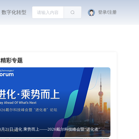
数字化转型
登录/注册
精彩专题
8月21日 进化 乘势而上——2026戴尔科技峰会暨“进化者”论坛