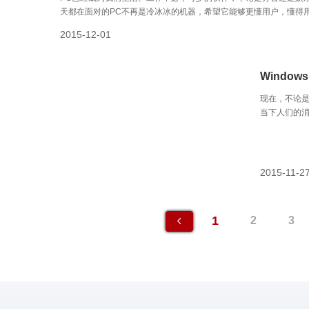
天都在面对的PC不再是冷冰冰的机器，希望它能够更懂用户，懂得用户
能实现，从功能升级到技术革新，Windows 10让原本冷冰冰的
2015-12-01
Window
现在，不论是
当下人们的
无二的个性
杯与众不同
的产品上，
特。对于个
2015-11-2
我们对于美
1
2
3