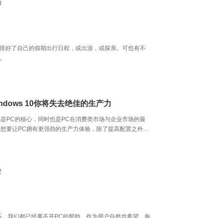
8
排好了自己的假期出行日程，或出游，或探亲。可也有不
。
ndows 10你将失去绝佳的生产力
是PC的核心，同时也是PC在消费类市场与企业市场的最
想要让PC拥有更强劲的生产力体验，除了提高配置之外，
对Windows操作系统的及时更新，只有这样才能让用户手
保持最佳状态，迎接任何挑战。而最新的Windows 10操作
是用户手上最佳的生产力工具。
2
乐，我们都已经离不开PC的帮助。作为用户自然也希望，每