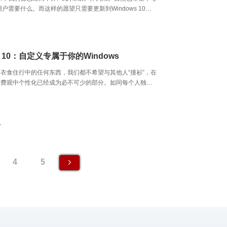
需要什么。而这样的愿望只需要更新到Windows 10就
设备开始变得更加智能，更懂你所想要的。
s 10：自定义专属于你的Windows
衣食住行中的任何东西，我们都不希望与其他人“撞衫”，在
消费观中个性化已经成为必不可少的部分。如同每个人独一
一样，我们希望服装配饰与别人不同，我们更喜欢自己的水
，上班带的饭盒独一无二，而在汽车这样以共性为前提保障
我们至少也要选个不同的配色、贴上自己中意的拉花以示独
性化的需求，既是每个人不同喜好、性格的展现，同时也是
7
好生活的追求。
4
5