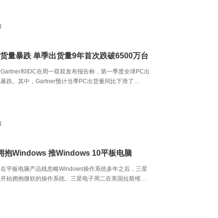
中。
3
货量暴跌 单季出货量9年首次跌破6500万台
Gartner和IDC在周一双双发布报告称，第一季度全球PC出
暴跌。其中，Gartner预计当季PC出货量同比下滑了
是连续第六个季度出现下滑；IDC则预计第一季度PC出货量同
.5%。这也意味着今年仍将是PC产业极为困难的一年。
3
Windows 推Windows 10平板电脑
在平板电脑产品线忽略Windows操作系统多年之后，三星
次开始拥抱微软的操作系统。三星电子周二在美国拉斯维加
消费电子展（CES）中推出了12英寸的平板电脑Galaxy
过去公司平板电脑搭载Android操作系统的做法不同，这款可
板电脑搭载的是微软的Windows 10操作系统。