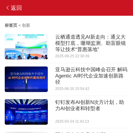
返回
标签页
<
创新
云栖通道透见AI新走向：通义大
模型打底，珊瑚监测、助盲眼镜
等让技术“普惠落地”
2025-09-25 22:30:39
亚马逊云科技中国峰会召开 解码
Agentic AI时代企业加速创新路
径
2025-06-20 15:54:42
钉钉发布AI创新N次方计划，助
力AI创业者和转型者
2025-03-24 11:42:13