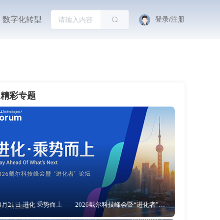
数字化转型
登录/注册
精彩专题
8月21日 进化 乘势而上——2026戴尔科技峰会暨“进化者”论坛