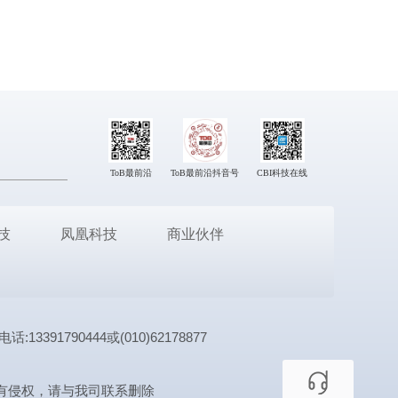
ToB最前沿
ToB最前沿抖音号
CBI科技在线
技
凤凰科技
商业伙伴
1790444或(010)62178877
有侵权，请与我司联系删除