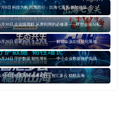
7月9日 科技为帆 向海而行：出海七重关 戴尔破局
6月30日 企业级用虾:从养到用的必修课——联想企业AI私有化部署方案深度解读
6月26日 软硬协同 生态共生 ——解锁企业AI规模化落地新范式
6月24日 守护数据 韧性增长 ——中小企业数据保护实战研讨会
6月18日 科技为帆 向海而行：智汇多云 稳航出海