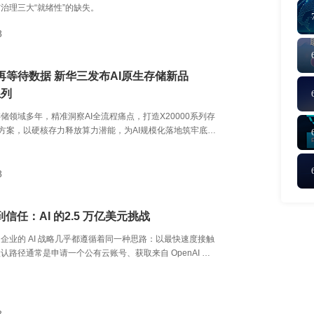
治理三大“就绪性”的缺失。
8
再等待数据 新华三发布AI原生存储新品
系列
储领域多年，精准洞察AI全流程痛点，打造X20000系列存
he方案，以硬核存力释放算力潜能，为AI规模化落地筑牢底层
8
n到信任：AI 的2.5 万亿美元挑战
企业的 AI 战略几乎都遵循着同一种思路：以最快速度接触
认路径通常是申请一个公有云账号、获取来自 OpenAI 或
ic 的 API Key，并愿意以成本换取速度。这种方式的确催生了大
，但如今已经遇到了瓶颈。