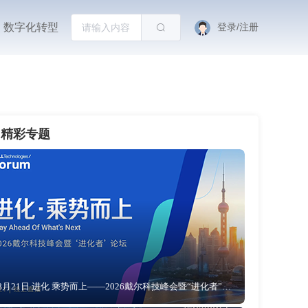
数字化转型
登录/注册
精彩专题
8月21日 进化 乘势而上——2026戴尔科技峰会暨“进化者”论坛