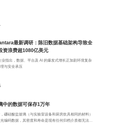
1
hi Vantara最新调研：陈旧数据基础架构导致全
投资浪费超1080亿美元
国企业指出，数据、平台及 AI 的爆发式增长正加剧环境复杂
治理与安全承压
5
璃中的数据可保存1万年
示，硼硅酸盐玻璃（与实验室设备和厨房炊具相同的材料）
激光编码数据，其密度和寿命是现有任何归档介质都无法比