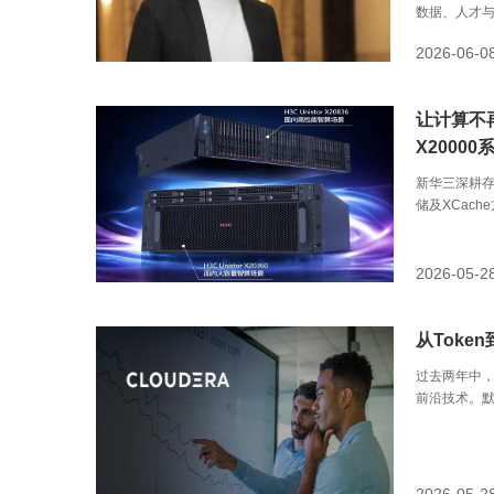
数据、人才与
2026-06-0
让计算不
X20000
新华三深耕存
储及XCac
根基。
2026-05-2
从Toke
过去两年中，
前沿技术。默
Anthrop
量创新项目