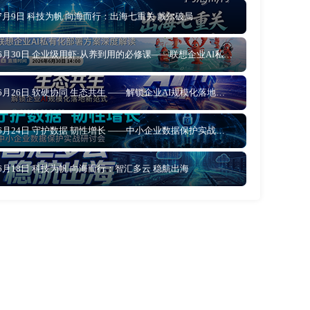
7月9日 科技为帆 向海而行：出海七重关 戴尔破局
6月30日 企业级用虾:从养到用的必修课——联想企业AI私有化部署方案深度解读
6月26日 软硬协同 生态共生 ——解锁企业AI规模化落地新范式
6月24日 守护数据 韧性增长 ——中小企业数据保护实战研讨会
6月18日 科技为帆 向海而行：智汇多云 稳航出海