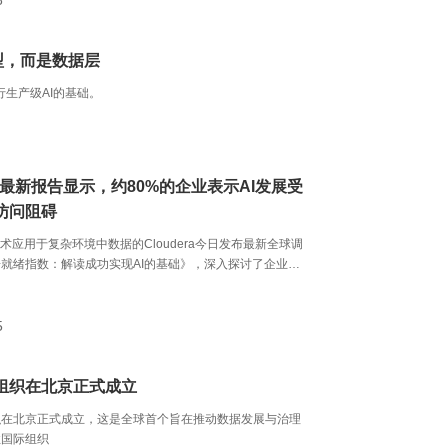
8
型，而是数据层
行生产级AI的基础。
era最新报告显示，约80%的企业表示AI发展受
访问阻碍
技术应用于复杂环境中数据的Cloudera今日发布最新全球调
就绪指数：解读成功实现AI的基础》，深入探讨了企业大
 方面的准备情况。该报告对全球近1,300名IT领导者进行调
 AI 应用正在加速普及，但大多数企业仍缺乏支持其成功落
据基础。
5
组织在北京正式成立
织在北京正式成立，这是全球首个旨在推动数据发展与治理
性国际组织