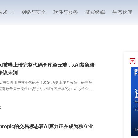
技术
网络与安全
软件与服务
智能终端
生态伙伴
Build被曝上传完整代码仓库至云端，xAI紧急修
争议未消
ild CLI被曝将用户整个代码仓库及Git历史上传至云端，研究员
过隐蔽全局开关停止该行为，但官方推荐的/privacy命令并
复机制，正确的隐私默认值应该是关闭而非选择退出。
5
nthropic的交易标志着AI算力正在成为独立业