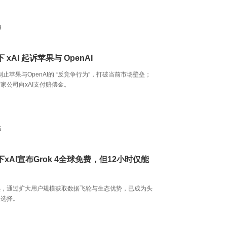
9
xAI 起诉苹果与 OpenAI
制止苹果与OpenAI的 “反竞争行为”，打破当前市场壁垒；
家公司向xAI支付赔偿金。
6
xAI宣布Grok 4全球免费，但12小时仅能
熟，通过扩大用户规模获取数据飞轮与生态优势，已成为头
同选择。