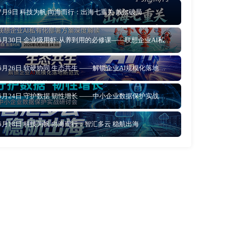
7月9日 科技为帆 向海而行：出海七重关 戴尔破局
6月30日 企业级用虾:从养到用的必修课——联想企业AI私有化部署方案深度解读
6月26日 软硬协同 生态共生 ——解锁企业AI规模化落地新范式
6月24日 守护数据 韧性增长 ——中小企业数据保护实战研讨会
6月18日 科技为帆 向海而行：智汇多云 稳航出海