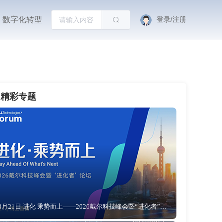
数字化转型
登录/注册
精彩专题
8月21日 进化 乘势而上——2026戴尔科技峰会暨“进化者”论坛