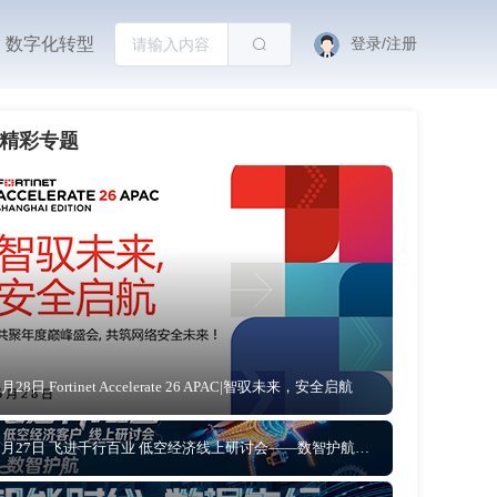
数字化转型
登录/注册
精彩专题
5月28日 Fortinet Accelerate 26 APAC|智驭未来，安全启航
5月27日 飞进千行百业 低空经济线上研讨会——数智护航 让低空文旅从“网红”到“长红”