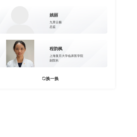
姚丽
九章云极
总监
程韵枫
上海复旦大学临床医学院
副院长
换一换