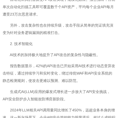
单次自动化扫描工具即可覆盖数千个API资产，平均每个企业API每月
遭受23万次恶意请求。
另外，攻击复杂性也在持续升级，攻击手段从简单的凭证填充演
变为针对业务逻辑漏洞的精准打击。
2. 技术智能化
AI技术的加持极大地提升了API攻击的复杂性与隐蔽性。
报告数据显示，42%的API攻击已开始采用AI技术进行动态变异攻
击特征，通过持续学习和实时变化，绕过传统WAF和API安全系统的
静态检测规则，使攻击更难以预测、难以防范。
生成式AI(LLM)应用的爆发式增长进一步放大了API安全挑战，
API安全防护步入智能攻防博弈新阶段。
2024年LLM相关API调用量同比增长了450%，远超业务本身的增
速。这一新兴场景下，企业API安全管控能力明显滞后，超过八成组织