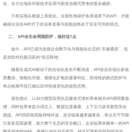
化、全方位地应对新技术应用与新攻击模式带来的复杂威胁。
只有实现从根源上系统化、全面性地保护各类场景下的API，才能
确保企业在AI时代下的业务发展与创新始终处于安全可控的状态。
二、 API全生命周期防护，做好这7点
如今，API已成为连接企业数字化与智能化生态的“关键通道”，也
是攻防对抗最活跃的“前沿阵地”。
随着生成式AI驱动下的自动化攻击不断演进，API攻击呈现出多场
景叠加、智能化升级、规模化扩散的显著特征，而传统的静态防护与
单点检测手段已难以应对快速变化的攻防态势。
报告指出，LLM大模型应用生态爆发式增长带来相关API调用量激
增，同时也带来提示词注入、数据过度暴露、上下文污染等新型安全
挑战。API供应链风险持续外溢，攻击链条越来越复杂，单点失守可能
引发多层面渗透，放大整个生态的安全敞口。企业如果依赖单一的API
网关或传统WAF，将难以对抗动态变异、链式扩散和高阶协同攻击。