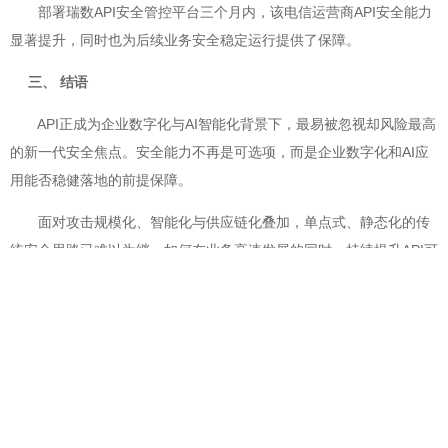
部署瑞数API安全管控平台三个月内，该电信运营商API安全能力
显著提升，同时也为后续业务安全稳定运行提供了保障。
三、 结语
API正成为企业数字化与AI智能化背景下，最易被忽视却风险最高
的新一代安全焦点。安全能力不再是可选项，而是企业数字化和AI应
用能否稳健落地的前提保障。
面对攻击规模化、智能化与供应链化叠加，单点式、静态化的传
统安全思路已难以为继，如何在业务高速发展的同时，持续提升API可
视、可控和可防御能力，已成为企业构建数字化“免疫力”的核心课
题。
唯有在持续演进中建立起动态、智能、分层的API安全防线，企业
才能在多场景、多云环境与开放生态下，有效抵御日益复杂的网络威
胁，守住关键业务与核心数据的安全底线。未来，API安全将不仅是技
术防护，更是保障企业创新活力与行业韧性的关键基石。