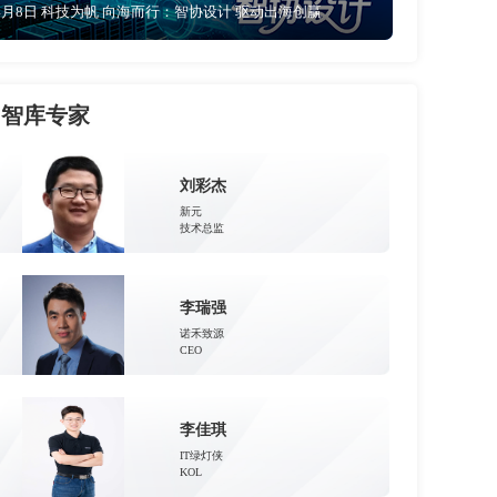
4月8日 科技为帆 向海而行：智协设计 驱动出海创赢
智库专家
刘彩杰
新元
技术总监
李瑞强
诺禾致源
CEO
李佳琪
IT绿灯侠
KOL