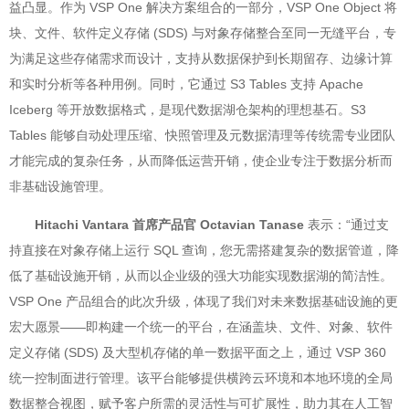
益凸显。作为 VSP One 解决方案组合的一部分，VSP One Object 将
块、文件、软件定义存储 (SDS) 与对象存储整合至同一无缝平台，专
为满足这些存储需求而设计，支持从数据保护到长期留存、边缘计算
和实时分析等各种用例。同时，它通过 S3 Tables 支持 Apache
Iceberg 等开放数据格式，是现代数据湖仓架构的理想基石。S3
Tables 能够自动处理压缩、快照管理及元数据清理等传统需专业团队
才能完成的复杂任务，从而降低运营开销，使企业专注于数据分析而
非基础设施管理。
Hitachi Vantara 首席产品官 Octavian Tanase
表示：“通过支
持直接在对象存储上运行 SQL 查询，您无需搭建复杂的数据管道，降
低了基础设施开销，从而以企业级的强大功能实现数据湖的简洁性。
VSP One 产品组合的此次升级，体现了我们对未来数据基础设施的更
宏大愿景——即构建一个统一的平台，在涵盖块、文件、对象、软件
定义存储 (SDS) 及大型机存储的单一数据平面之上，通过 VSP 360
统一控制面进行管理。该平台能够提供横跨云环境和本地环境的全局
数据整合视图，赋予客户所需的灵活性与可扩展性，助力其在人工智