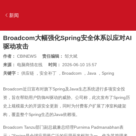
新闻
Broadcom大幅强化Spring安全体系以应对AI
驱动攻击
作者：
CBINEWS
责任编辑：
邹大斌
来源：
电脑商情在线
时间：
2026-06-10 15:57
关键字：
供应链
，
安全补丁
，
Broadcom
，
Java
，
Spring
Broadcom近日宣布对旗下Spring及Java生态系统进行多项安全投
资，旨在帮助用户防御AI驱动的威胁。公司称，此次发布了Spring历
史上规模最大的开源安全更新，同时为付费客户扩展了净室构建架
构，覆盖整个Spring生态的Java依赖项。
Broadcom Tanzu部门副总裁兼总经理Purnima Padmanabhan表
示："Spring是全球应用最广泛的应用开发框架之一，作为其管理者，