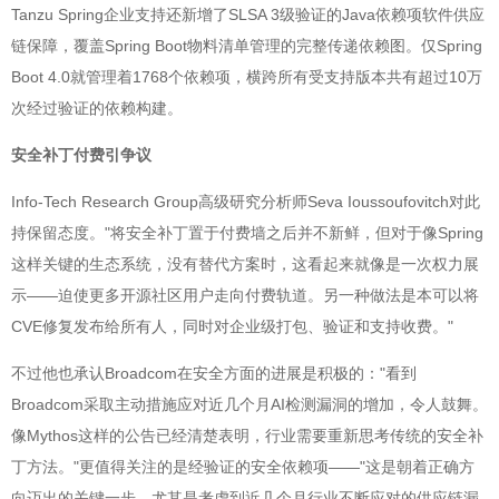
Tanzu Spring企业支持还新增了SLSA 3级验证的Java依赖项软件供应
链保障，覆盖Spring Boot物料清单管理的完整传递依赖图。仅Spring
Boot 4.0就管理着1768个依赖项，横跨所有受支持版本共有超过10万
次经过验证的依赖构建。
安全补丁付费引争议
Info-Tech Research Group高级研究分析师Seva Ioussoufovitch对此
持保留态度。"将安全补丁置于付费墙之后并不新鲜，但对于像Spring
这样关键的生态系统，没有替代方案时，这看起来就像是一次权力展
示——迫使更多开源社区用户走向付费轨道。另一种做法是本可以将
CVE修复发布给所有人，同时对企业级打包、验证和支持收费。"
不过他也承认Broadcom在安全方面的进展是积极的："看到
Broadcom采取主动措施应对近几个月AI检测漏洞的增加，令人鼓舞。
像Mythos这样的公告已经清楚表明，行业需要重新思考传统的安全补
丁方法。"更值得关注的是经验证的安全依赖项——"这是朝着正确方
向迈出的关键一步，尤其是考虑到近几个月行业不断应对的供应链漏