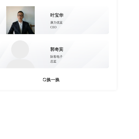
叶宝华
康力优蓝
CEO
郭奇宾
际客电子
总监
换一换