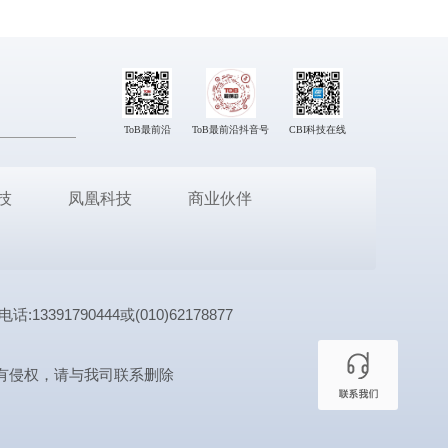
ToB最前沿
ToB最前沿抖音号
CBI科技在线
技
凤凰科技
商业伙伴
1790444或(010)62178877
有侵权，请与我司联系删除