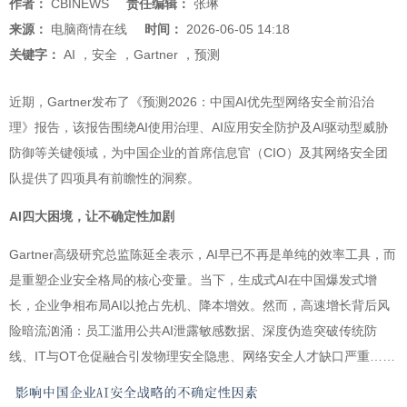
作者：
CBINEWS
责任编辑：
张琳
来源：
电脑商情在线
时间：
2026-06-05 14:18
关键字：
AI
，
安全
，
Gartner
，
预测
近期，Gartner发布了《预测2026：中国AI优先型网络安全前沿治
理》报告，该报告围绕AI使用治理、AI应用安全防护及AI驱动型威胁
防御等关键领域，为中国企业的首席信息官（CIO）及其网络安全团
队提供了四项具有前瞻性的洞察。
AI四大困境，让不确定性加剧
Gartner高级研究总监陈延全表示，AI早已不再是单纯的效率工具，而
是重塑企业安全格局的核心变量。当下，生成式AI在中国爆发式增
长，企业争相布局AI以抢占先机、降本增效。然而，高速增长背后风
险暗流汹涌：员工滥用公共AI泄露敏感数据、深度伪造突破传统防
线、IT与OT仓促融合引发物理安全隐患、网络安全人才缺口严重……