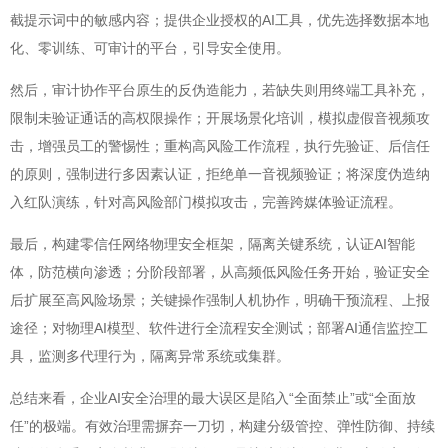
截提示词中的敏感内容；提供企业授权的AI工具，优先选择数据本地
化、零训练、可审计的平台，引导安全使用。
然后，审计协作平台原生的反伪造能力，若缺失则用终端工具补充，
限制未验证通话的高权限操作；开展场景化培训，模拟虚假音视频攻
击，增强员工的警惕性；重构高风险工作流程，执行先验证、后信任
的原则，强制进行多因素认证，拒绝单一音视频验证；将深度伪造纳
入红队演练，针对高风险部门模拟攻击，完善跨媒体验证流程。
最后，构建零信任网络物理安全框架，隔离关键系统，认证AI智能
体，防范横向渗透；分阶段部署，从高频低风险任务开始，验证安全
后扩展至高风险场景；关键操作强制人机协作，明确干预流程、上报
途径；对物理AI模型、软件进行全流程安全测试；部署AI通信监控工
具，监测多代理行为，隔离异常系统或集群。
总结来看，企业AI安全治理的最大误区是陷入“全面禁止”或“全面放
任”的极端。有效治理需摒弃一刀切，构建分级管控、弹性防御、持续