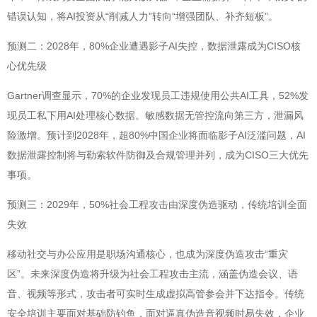
错误认知，将AI投资从“削减人力”转向“增强团队、补齐短板”。
预测二：2028年，80%企业遭遇影子AI失控，数据泄露成为CISO核
心优先级
Gartner调查显示，70%的企业发现员工违规使用公共AI工具，52%发
现员工私下用AI处理核心数据。敏感数据无管控流向第三方，泄漏风
险激增。预计到2028年，超80%中国企业将面临影子AI泛滥问题，AI
数据泄露控制将与勒索软件防御及合规管理并列，成为CISO三大优先
事项。
预测三：2029年，50%社会工程攻击由深度伪造驱动，传统培训全面
失效
移动社交与办公应用是职场沟通核心，也成为深度伪造攻击“重灾
区”。未来深度伪造将升级为社会工程攻击主流，涵盖伪造会议、语
音、视频等形式，攻击者可实时生成虚拟高管参会并下达指令。传统
安全培训主要面对基础防钓鱼，面对逼真伪造音视频时易失效，企业