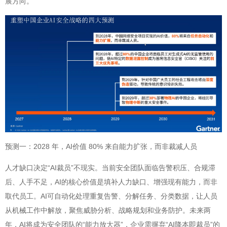
展方向。
预测一：2028 年，AI价值 80% 来自能力扩张，而非裁减人员
人才缺口决定“AI裁员”不现实。当前安全团队面临告警积压、合规滞
后、人手不足，AI的核心价值是填补人力缺口、增强现有能力，而非
取代员工。AI可自动化处理重复告警、分解任务、分类数据，让人员
从机械工作中解放，聚焦威胁分析、战略规划和业务防护。未来两
年，AI将成为安全团队的“能力放大器”，企业需摒弃“AI降本即裁员”的