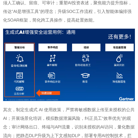
须人工确认、留痕、可审计；重塑AI投资表述，聚焦能力提升指标，
传达“AI是增强工具”的理念；升级SOC工作流程，引入智能体编排强
化SOAR框架，简化跨工具操作，提高处置效能。
其次，制定生成式 AI 使用政策，严禁将敏感数据上传至未授权的公共
AI；开展场景化培训，模拟数据泄漏风险，纠正员工“效率优先”的观
念；审计网络出口、终端与API流量，识别未授权的AI访问，量化数据
流向；把静态DLP升级为上下文感知DLP，部署专用AI控制技术，拦