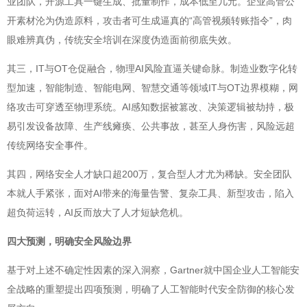
业团队，开源工具一键生成、批量制作，成本低至几元。企业高管公
开素材沦为伪造原料，攻击者可生成逼真的“高管视频转账指令”，肉
眼难辨真伪，传统安全培训在深度伪造面前彻底失效。
其三，IT与OT仓促融合，物理AI风险直逼关键命脉。制造业数字化转
型加速，智能制造、智能电网、智慧交通等领域IT与OT边界模糊，网
络攻击可穿透至物理系统。AI感知数据被篡改、决策逻辑被劫持，极
易引发设备故障、生产线瘫痪、公共事故，甚至人身伤害，风险远超
传统网络安全事件。
其四，网络安全人才缺口超200万，复合型人才尤为稀缺。安全团队
本就人手紧张，面对AI带来的海量告警、复杂工具、新型攻击，陷入
超负荷运转，AI反而放大了人才短缺危机。
四大预测，明确安全风险边界
基于对上述不确定性因素的深入洞察，Gartner就中国企业人工智能安
全战略的重塑提出四项预测，明确了人工智能时代安全防御的核心发