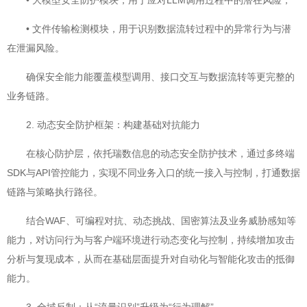
• 大模型安全防护模块，用于应对LLM调用过程中的潜在风险；
• 文件传输检测模块，用于识别数据流转过程中的异常行为与潜
在泄漏风险。
确保安全能力能覆盖模型调用、接口交互与数据流转等更完整的
业务链路。
2. 动态安全防护框架：构建基础对抗能力
在核心防护层，依托瑞数信息的动态安全防护技术，通过多终端
SDK与API管控能力，实现不同业务入口的统一接入与控制，打通数据
链路与策略执行路径。
结合WAF、可编程对抗、动态挑战、国密算法及业务威胁感知等
能力，对访问行为与客户端环境进行动态变化与控制，持续增加攻击
分析与复现成本，从而在基础层面提升对自动化与智能化攻击的抵御
能力。