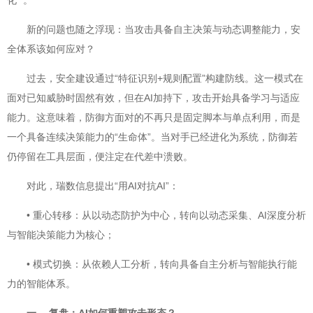
化” 。
新的问题也随之浮现：当攻击具备自主决策与动态调整能力，安
全体系该如何应对？
过去，安全建设通过“特征识别+规则配置”构建防线。这一模式在
面对已知威胁时固然有效，但在AI加持下，攻击开始具备学习与适应
能力。这意味着，防御方面对的不再只是固定脚本与单点利用，而是
一个具备连续决策能力的“生命体”。当对手已经进化为系统，防御若
仍停留在工具层面，便注定在代差中溃败。
对此，瑞数信息提出“用AI对抗AI”：
• 重心转移：从以动态防护为中心，转向以动态采集、AI深度分析
与智能决策能力为核心；
• 模式切换：从依赖人工分析，转向具备自主分析与智能执行能
力的智能体系。