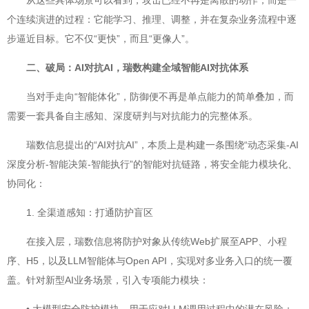
从这些具体场景可以看到，攻击已经不再是离散的动作，而是一
个连续演进的过程：它能学习、推理、调整，并在复杂业务流程中逐
步逼近目标。它不仅“更快”，而且“更像人”。
二、破局：AI对抗AI，瑞数构建全域智能AI对抗体系
当对手走向“智能体化”，防御便不再是单点能力的简单叠加，而
需要一套具备自主感知、深度研判与对抗能力的完整体系。
瑞数信息提出的“AI对抗AI”，本质上是构建一条围绕“动态采集-AI
深度分析-智能决策-智能执行”的智能对抗链路，将安全能力模块化、
协同化：
1. 全渠道感知：打通防护盲区
在接入层，瑞数信息将防护对象从传统Web扩展至APP、小程
序、H5，以及LLM智能体与Open API，实现对多业务入口的统一覆
盖。针对新型AI业务场景，引入专项能力模块：