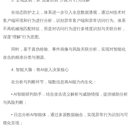
3. 全域反制：从“流量识别”升级为“行为理解”
在动态防护之上，体系进一步引入全息数据透视，通过AI技术对
客户端环境和行为进行分析，识别异常客户端和异常访问行为。体系
不再机械地匹配特征，而是对访问行为进行多维度识别与关联分析，
深度“理解”行为意图。
同时，基于真伪校验、事件画像与风险关联分析，实现对智能化
攻击的精准分类与溯源。
4. 智能大脑：将AI嵌入决策核心
在分析与判断环节，瑞数信息将AI能力内生化：
• AI智能研判助手，结合攻击语义解析与威胁情报，提供辅助分析
与风险判断；
• 日志分析AI智能体，通过多源数据融合，实现异常行为识别与可
视化呈现；