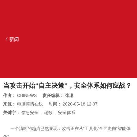
新闻
当攻击开始“自主决策”，安全体系如何应战？
作者：
CBINEWS
责任编辑：
张琳
来源：
电脑商情在线
时间：
2026-05-18 12:37
关键字：
信息安全
，
瑞数
，
安全体系
一个清晰的趋势已然显现：攻击正在从“工具化”全面走向“智能体