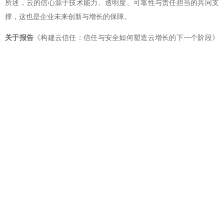
所述，云的信心源于技术能力、透明度、可靠性与责任担当的共同支
撑，这也是企业未来创新与增长的保障。
关于报告
《构建云信任：信任与安全如何塑造云增长的下一个阶段》
报告是亚马逊云科技委托独立技术调研机构Vanson Bourne，于2025
年9月至10月期间对全球13个国家和地区的2,800位IT与安全决策者进
行的深度调研。调研样本覆盖医疗保健、金融服务、制造、电信、零
售及公用事业等多个核心行业，受访企业规模均在500人以上（美国
为1,000人以上）。
@北京赢邦策略咨询有限责任公司