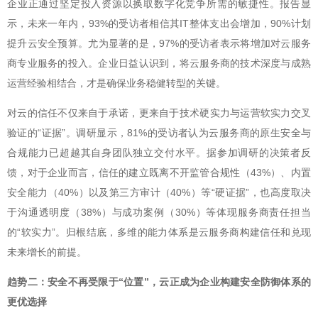
企业正通过坚定投入资源以换取数字化竞争所需的敏捷性。报告显
示，未来一年内，93%的受访者相信其IT整体支出会增加，90%计划
提升云安全预算。尤为显著的是，97%的受访者表示将增加对云服务
商专业服务的投入。企业日益认识到，将云服务商的技术深度与成熟
运营经验相结合，才是确保业务稳健转型的关键。
对云的信任不仅来自于承诺，更来自于技术硬实力与运营软实力交叉
验证的“证据”。调研显示，81%的受访者认为云服务商的原生安全与
合规能力已超越其自身团队独立交付水平。据参加调研的决策者反
馈，对于企业而言，信任的建立既离不开监管合规性（43%）、内置
安全能力（40%）以及第三方审计（40%）等“硬证据”，也高度取决
于沟通透明度（38%）与成功案例（30%）等体现服务商责任担当
的“软实力”。归根结底，多维的能力体系是云服务商构建信任和兑现
未来增长的前提。
趋势二：安全不再受限于“位置”，云正成为企业构建安全防御体系的
更优选择