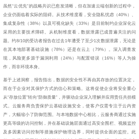
虽然“云优先”的战略共识已愈发清晰，但在加速云端创新的过程中，
企业仍面临着实际的阻碍。从技术维度看，安全隐私忧虑（40%）、
集成复杂性（38%）以及可视化缺失（33%）是目前制约企业深化云
采用的主要技术障碍。从机制维度看，数据泄露已成普遍关注的问
题。约8/10的受访者报告在过去1年遭受了至少1次数据泄露，无论是
在其本地部署基础设施（78%）还是在云上（79%）。深入调查发
现，风险更多源于漏洞利用（24%）与配置错误（16%）等人为操
作，而非环境本身。
基于上述洞察，报告指出，数据的安全性不再由其存放的位置决定，
而在于企业对其保护方式的信心和策略。这将促使企业将安全重心
从“存放位置”转向“防御质量”，并驱动企业深入理解并应用责任共担模
式。云服务商负责保护云基础设施安全，使客户仅需专注于云内资
产，大幅缩小了防御范围。与本地数据中心相比，云服务商通过实施
更高等级的访问控制，并在基础设施层面通过高安全围栏、视频监控
及多因素访问控制等措施保护物理边界，同时提供全面的监控。此