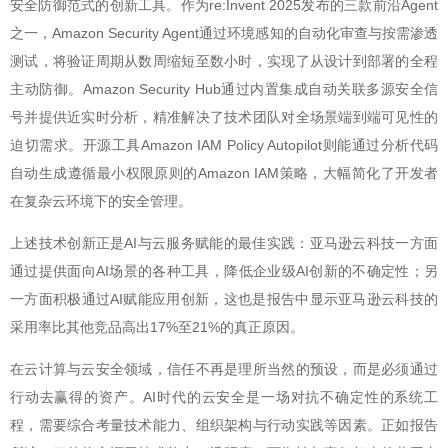
安全防御范式的创新工具。作为re:Invent 2025发布的三款前沿Agent
之一，Amazon Security Agent通过环境感知的自动化审查与按需渗透
测试，将验证周期从数周缩短至数小时，实现了从设计到部署的全程
主动防御。Amazon Security Hub通过内置集成自动关联多源安全信
号并提供近实时分析，精准解决了技术团队对全场景端到端可见性的
迫切需求。开源工具Amazon IAM Policy Autopilot则能通过分析代码
自动生成遵循最小权限原则的Amazon IAM策略，大幅简化了开发者
在复杂云环境下的安全管理。
上述技术创新正是AI与云服务赋能的最佳实践：亚马逊云科技一方面
通过提供面向AI场景的各种工具，降低企业级AI创新的不确定性；另
一方面积极通过AI赋能应用创新，这也是报告中显示亚马逊云科技的
采用率比其他竞品高出17%至21%的真正原因。
在云计算与云安全领域，信任不再是理所当然的预设，而是必须通过
行动去赢得的资产。AI时代的云安全是一场对抗不确定性的系统工
程，需要综合考量技术能力、组织架构与行动实践等因素。正如报告