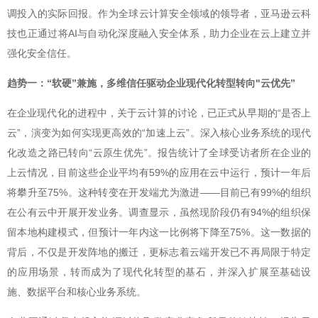
调投入的实际回报。作为全球云计算安全领域的领导者，亚马逊云科
技也正通过将AI与自动化深度融入安全体系，助力企业在云上建立并
强化安全信任。
趋势一：“软硬”兼施，多维信任驱动企业现代化转型转向"云优先”
在企业现代化的进程中，关于云计算的讨论，已正式从早期的“是否上
云”，演变为如何实现更高效的“加速上云”。深入核心业务系统的现代
化改造之路已转向“云原生优先”。报告统计了全球受访者所在企业的
上云情况，目前这些企业平均有59%的应用在云中运行，预计一年后
将攀升至75%。这种转变在开发端尤为激进——目前已有99%的组织
在公有云中开展开发业务。调查显示，虽然现阶段仍有94%的组织保
留本地构建模式，但预计一年内这一比例将下降至75%。这一数据的
背后，不仅是开发阵地的搬迁，更标志着云端开发已不再局限于特定
的应用场景，转而成为了现代化转型的基石，并深入扩展至基础设
施、数据平台和核心业务系统。