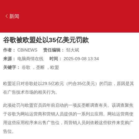
新闻
谷歌被欧盟处以35亿美元罚款
作者：
CBINEWS
责任编辑：
邹大斌
来源：
电脑商情在线
时间：
2025-09-08 13:34
关键字：
谷歌
，
垄断
，
欧盟
欧盟近日对谷歌处以29.5亿欧元（约合35亿美元）的罚款，原因是其
在广告技术市场的相关行为。
此项处罚与欧盟官员四年前启动的一项反垄断调查有关。该调查聚焦
于谷歌为网站运营商和营销人员提供的一系列云应用。网站运营商使
用这些应用程序来出售广告位，而营销人员则依赖这些软件来竞购广
告位。