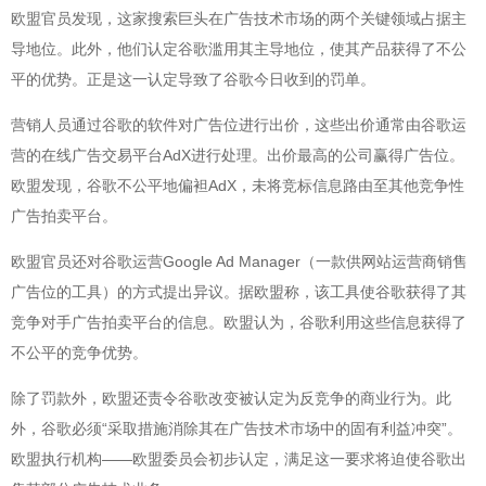
欧盟官员发现，这家搜索巨头在广告技术市场的两个关键领域占据主
导地位。此外，他们认定谷歌滥用其主导地位，使其产品获得了不公
平的优势。正是这一认定导致了谷歌今日收到的罚单。
营销人员通过谷歌的软件对广告位进行出价，这些出价通常由谷歌运
营的在线广告交易平台AdX进行处理。出价最高的公司赢得广告位。
欧盟发现，谷歌不公平地偏袒AdX，未将竞标信息路由至其他竞争性
广告拍卖平台。
欧盟官员还对谷歌运营Google Ad Manager（一款供网站运营商销售
广告位的工具）的方式提出异议。据欧盟称，该工具使谷歌获得了其
竞争对手广告拍卖平台的信息。欧盟认为，谷歌利用这些信息获得了
不公平的竞争优势。
除了罚款外，欧盟还责令谷歌改变被认定为反竞争的商业行为。此
外，谷歌必须“采取措施消除其在广告技术市场中的固有利益冲突”。
欧盟执行机构——欧盟委员会初步认定，满足这一要求将迫使谷歌出