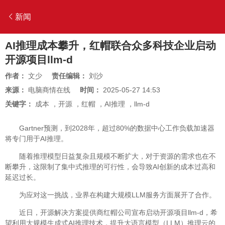
新闻
AI推理成本攀升，红帽联合众多科技企业启动
开源项目llm-d
作者：
文少
责任编辑：
刘沙
来源：
电脑商情在线
时间：
2025-05-27 14:53
关键字：
成本
，
开源
，
红帽
，
AI推理
，
llm-d
Gartner预测，到2028年，超过80%的数据中心工作负载加速器
将专门用于AI推理。
随着推理模型日益复杂且规模不断扩大，对于资源的需求也在不
断攀升，这限制了集中式推理的可行性，会导致AI创新的成本过高和
延迟过长。
为应对这一挑战，业界在构建大规模LLM服务方面展开了合作。
近日，开源解决方案提供商红帽公司宣布启动开源项目llm-d，希
望利用大规模生成式AI推理技术，提升大语言模型（LLM）推理云的