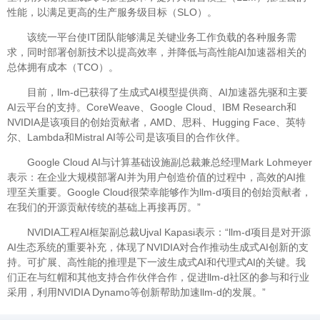
性能，以满足更高的生产服务级目标（SLO）。
该统一平台使IT团队能够满足关键业务工作负载的各种服务需
求，同时部署创新技术以提高效率，并降低与高性能AI加速器相关的
总体拥有成本（TCO）。
目前，llm-d已获得了生成式AI模型提供商、AI加速器先驱和主要
AI云平台的支持。CoreWeave、Google Cloud、IBM Research和
NVIDIA是该项目的创始贡献者，AMD、思科、Hugging Face、英特
尔、Lambda和Mistral AI等公司是该项目的合作伙伴。
Google Cloud AI与计算基础设施副总裁兼总经理Mark Lohmeyer
表示：在企业大规模部署AI并为用户创造价值的过程中，高效的AI推
理至关重要。Google Cloud很荣幸能够作为llm-d项目的创始贡献者，
在我们的开源贡献传统的基础上再接再厉。”
NVIDIA工程AI框架副总裁Ujval Kapasi表示：“llm-d项目是对开源
AI生态系统的重要补充，体现了NVIDIA对合作推动生成式AI创新的支
持。可扩展、高性能的推理是下一波生成式AI和代理式AI的关键。我
们正在与红帽和其他支持合作伙伴合作，促进llm-d社区的参与和行业
采用，利用NVIDIA Dynamo等创新帮助加速llm-d的发展。”