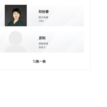
郎秋蕾
联川生物
CEO
原刚
原粒科技
合伙人
换一换