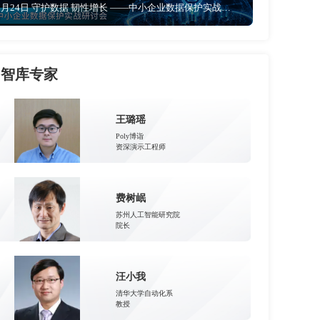
6月24日 守护数据 韧性增长 ——中小企业数据保护实战研讨会
智库专家
王璐瑶
Poly博诣
资深演示工程师
费树岷
苏州人工智能研究院
院长
汪小我
清华大学自动化系
教授