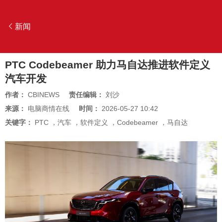
新闻
PTC Codebeamer 助力马自达推进软件定义
汽车开发
作者：
CBINEWS
责任编辑：
刘沙
来源：
电脑商情在线
时间：
2026-05-27 10:42
关键字：
PTC
，
汽车
，
软件定义
，
Codebeamer
，
马自达