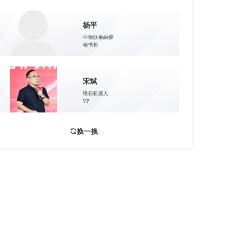
杨平
中物联金融委
秘书长
宋斌
珞石机器人
VP
换一换