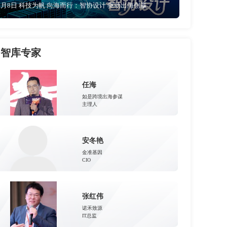
4月8日 科技为帆 向海而行：智协设计 驱动出海创赢
智库专家
任海
如是跨境出海参谋
主理人
安冬艳
金准基因
CIO
张红伟
诺禾致源
IT总监