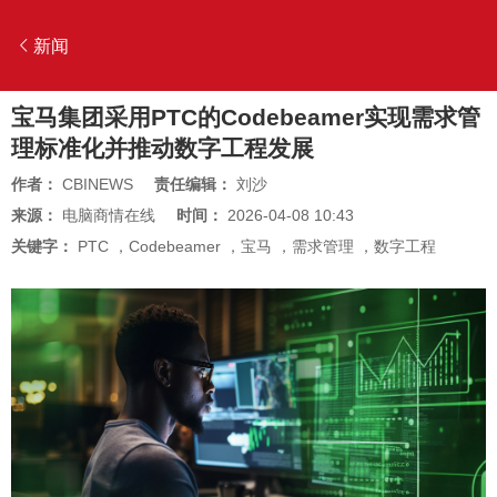
新闻
宝马集团采用PTC的Codebeamer实现需求管
理标准化并推动数字工程发展
作者：
CBINEWS
责任编辑：
刘沙
来源：
电脑商情在线
时间：
2026-04-08 10:43
关键字：
PTC
，
Codebeamer
，
宝马
，
需求管理
，
数字工程