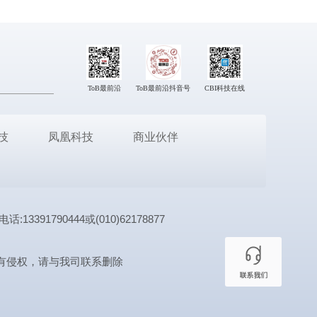
ToB最前沿
ToB最前沿抖音号
CBI科技在线
技
凤凰科技
商业伙伴
1790444或(010)62178877
有侵权，请与我司联系删除