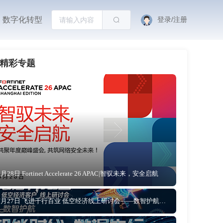
数字化转型
登录/注册
精彩专题
5月28日 Fortinet Accelerate 26 APAC|智驭未来，安全启航
5月27日 飞进千行百业 低空经济线上研讨会——数智护航 让低空文旅从“网红”到“长红”