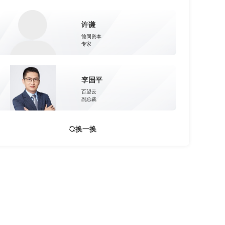
许谦
德同资本
专家
李国平
百望云
副总裁
换一换