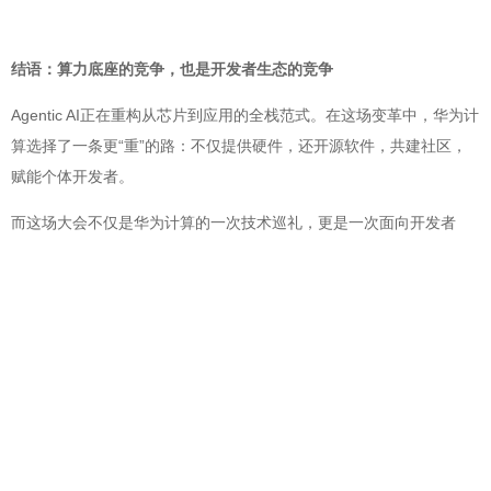
结语：算力底座的竞争，也是开发者生态的竞争
Agentic AI正在重构从芯片到应用的全栈范式。在这场变革中，华为计
算选择了一条更“重”的路：不仅提供硬件，还开源软件，共建社区，
赋能个体开发者。
而这场大会不仅是华为计算的一次技术巡礼，更是一次面向开发者
的“生态宣言”。正如大会主题所言——“心怀挚爱，共绽光芒”。当昇腾
与鲲鹏从“好用的算力”走向“易用的生态”，其真正的护城河，或许正是
那400多万正在快速成长的开发者。