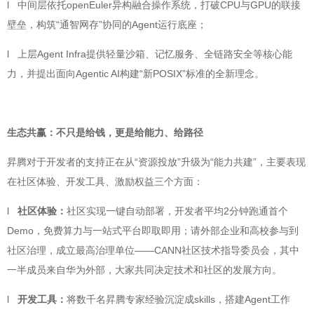
l 中间层依托openEuler异构融合操作系统，打破CPU与GPU的联接
壁垒，构筑“通智网存”协同的Agent运行底座；
l 上层Agent Infra提供轻量沙箱、记忆服务、全链路安全等核心能
力，并提出面向Agentic AI构建“新POSIX”标准的全新理念。
生态共赢：不只是给钱，更是给能力、给路径
昇腾对于开发者的支持正在从“资源投放”升级为“能力共建”，主要表现
在社区体验、开发工具、激励权益三个方面：
l
社区体验：
社区实现一键自动部署，开发者平均2分钟跑通首个
Demo，免费算力与一站式平台即取即用；请外部企业和高校参与到
社区治理，成立最高治理单位——CANN社区技术指导委员会，其中
一半成员来自华为外部，大家共同决定技术和社区的发展方向。
l
开发工具：
将数千名昇腾专家经验沉淀成skills，搭建Agent工作