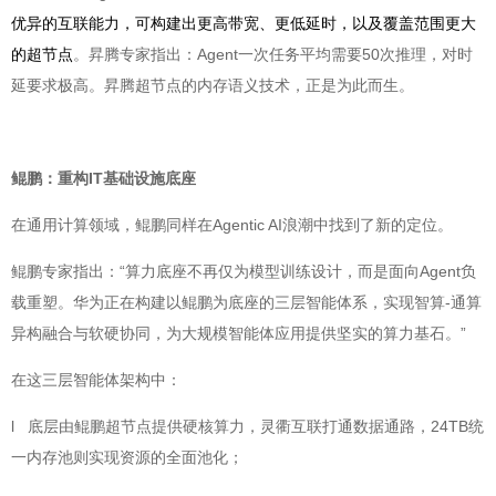
优异的互联能力，可构建出更高带宽、更低延时，以及覆盖范围更大
的超节点
。昇腾专家指出：Agent一次任务平均需要50次推理，对时
延要求极高。昇腾超节点的内存语义技术，正是为此而生。
鲲鹏：重构IT基础设施底座
在通用计算领域，鲲鹏同样在Agentic AI浪潮中找到了新的定位。
鲲鹏专家指出：“算力底座不再仅为模型训练设计，而是面向Agent负
载重塑。华为正在构建以鲲鹏为底座的三层智能体系，实现智算-通算
异构融合与软硬协同，为大规模智能体应用提供坚实的算力基石。”
在这三层智能体架构中：
l 底层由鲲鹏超节点提供硬核算力，灵衢互联打通数据通路，24TB统
一内存池则实现资源的全面池化；