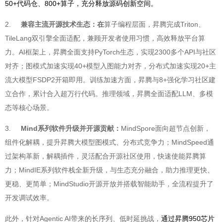
50+代码仓、800+算子，充分释放源码创新空间。
2.
兼容主流开源技术生态：在
算子编程层面，昇腾完成Triton、
TileLang双引擎全面适配，兼顾开发者使用习惯，高效释放平台算
力。AI框架上，昇腾全面支持PyTorch生态，实现2300多个API与社区
对齐；图模式加速实现40+模型入图能力对齐，分布式加速实现20+主
流大模型FSDP2开箱即用。训练加速方面，昇腾与8+强化学习社区建
立合作，累计合入超万行代码。推理领域，昇腾全面适配LLM、多模
态等核心场景。
3.
Mind系列软件升级并开源贡献：
MindSpore面向超节点创新，
组件化解耦，提升昇腾大模型图模式、分布式竞争力；MindSpeed通
过架构革新，解耦插件，灵活配合开源社区使用，快速使能昇腾算
力；MindIE系列软件栈全新升级，与生态充分融合，助力推理更快、
更稳、更简单；MindStudio开源开放并搭载智能助手，全流程提升了
开发调试效率。
此外，针对Agentic AI带来的长序列、低时延挑战，
通过昇腾950芯片