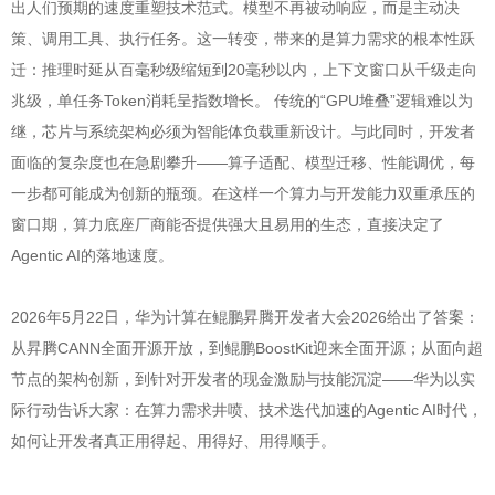
出人们预期的速度重塑技术范式。模型不再被动响应，而是主动决
策、调用工具、执行任务。这一转变，带来的是算力需求的根本性跃
迁：推理时延从百毫秒级缩短到20毫秒以内，上下文窗口从千级走向
兆级，单任务Token消耗呈指数增长。 传统的“GPU堆叠”逻辑难以为
继，芯片与系统架构必须为智能体负载重新设计。与此同时，开发者
面临的复杂度也在急剧攀升——算子适配、模型迁移、性能调优，每
一步都可能成为创新的瓶颈。在这样一个算力与开发能力双重承压的
窗口期，算力底座厂商能否提供强大且易用的生态，直接决定了
Agentic AI的落地速度。
2026年5月22日，华为计算在鲲鹏昇腾开发者大会2026给出了答案：
从昇腾CANN全面开源开放，到鲲鹏BoostKit迎来全面开源；从面向超
节点的架构创新，到针对开发者的现金激励与技能沉淀——华为以实
际行动告诉大家：在算力需求井喷、技术迭代加速的Agentic AI时代，
如何让开发者真正用得起、用得好、用得顺手。