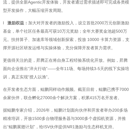
流，提供全新Agentic开发体验，开发者通过需求描述即可完成各类模
型开发操作，大幅压缩开发周期。
l
激励权益：
加大对开发者的激励投入，设立首批2000万元创新激励
基金，单个社区任务最高可获10万元奖励；全年大赛奖金池超500万
元。扶持算子、加速库等领域创新探索，投放 10000 卡算力资源，支
撑开源社区研发运维与实操体验，充分保障开发者算力需求。
更值得关注的是，昇腾正在将自身工程经验系统化开放。例如，昇腾
面向企业推出“淬火行动”——全年11场、每场持续3-5天的线下实操培
训，真正实现“授人以渔”。
在开发者生态方面，鲲鹏同样动作频频。截至目前，鲲鹏已携手7000
余家伙伴，联合孵化27000余个解决方案，积累415万名开发者。
据鲲鹏专家介绍，2026年，鲲鹏计划面向伙伴和开发者举办200多场
精准培训，开放1500多台物理服务器与3000多个虚拟机资源，并推
出“鲲鹏展翅计划”，给ISV伙伴提供NR1激励与生态样机支持。