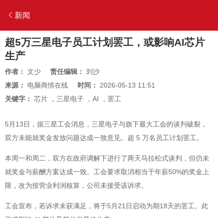
新闻
超5万三星电子员工计划罢工，或影响AI芯片
生产
作者：
文少
责任编辑：
刘沙
来源：
电脑商情在线
时间：
2026-05-13 11:51
关键字：
芯片
，
三星电子
，
AI
，
罢工
5月13日，据三星工会消息，三星电子与旗下最大工会的谈判破裂，
双方未能就奖金发放问题达成一致意见。超 5 万名员工计划罢工。
本周一和周二，双方在政府调解下进行了两天马拉松式谈判，但仍未
就奖金与薪酬方案达成一致。工会要求取消相当于年薪50%的奖金上
限，改为按营业利润核算，公司未接受该诉求。
工会宣布，若诉求未获满足，将于5月21日启动为期18天的罢工。此