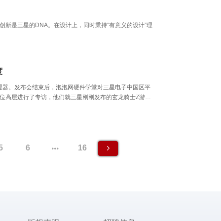
新是三星的DNA。在设计上，同时秉持“有意义的设计”理
度
处理器。发布会结束后，泡泡网硬件学堂对三星电子中国区平
位高层进行了专访，他们就三星刚刚发布的玄龙骑士Z游戏
5
6
16