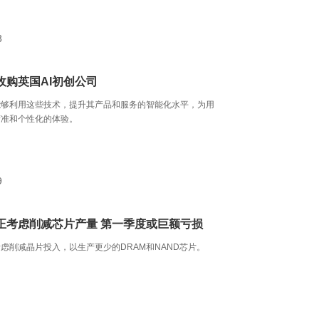
3
收购英国AI初创公司
能够利用这些技术，提升其产品和服务的智能化水平，为用
精准和个性化的体验。
9
正考虑削减芯片产量 第一季度或巨额亏损
虑削减晶片投入，以生产更少的DRAM和NAND芯片。