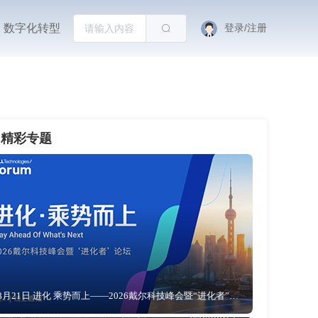
数字化转型
登录/注册
精彩专题
8月21日 进化 乘势而上——2026戴尔科技峰会暨“进化者”论坛