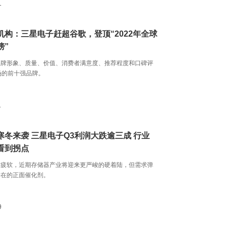
1
机构：三星电子赶超谷歌，登顶“2022年全球
榜”
品牌形象、质量、价值、消费者满意度、推荐程度和口碑评
场的前十强品牌。
1
寒冬来袭 三星电子Q3利润大跌逾三成 行业
看到拐点
求疲软，近期存储器产业将迎来更严峻的硬着陆，但需求弹
潜在的正面催化剂。
9