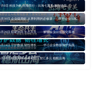
7月9日 科技为帆 向海而行：出海七重关 戴尔破局
6月30日 企业级用虾:从养到用的必修课——联想企业AI私有化部署方案深度解读
6月26日 软硬协同 生态共生 ——解锁企业AI规模化落地新范式
6月24日 守护数据 韧性增长 ——中小企业数据保护实战研讨会
6月18日 科技为帆 向海而行：智汇多云 稳航出海