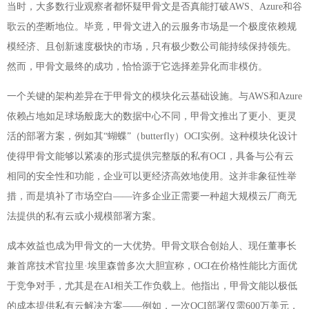
当时，大多数行业观察者都怀疑甲骨文是否真能打破AWS、Azure和谷
歌云的垄断地位。毕竟，甲骨文进入的云服务市场是一个极度依赖规
模经济、且创新速度极快的市场，只有极少数公司能持续保持领先。
然而，甲骨文最终的成功，恰恰源于它选择差异化而非模仿。
一个关键的架构差异在于甲骨文的模块化云基础设施。与AWS和Azure
依赖占地如足球场般庞大的数据中心不同，甲骨文推出了更小、更灵
活的部署方案，例如其“蝴蝶”（butterfly）OCI实例。这种模块化设计
使得甲骨文能够以紧凑的形式提供完整版的私有OCI，具备与公有云
相同的安全性和功能，企业可以更经济高效地使用。这并非象征性举
措，而是填补了市场空白——许多企业正需要一种超大规模云厂商无
法提供的私有云或小规模部署方案。
成本效益也成为甲骨文的一大优势。甲骨文联合创始人、现任董事长
兼首席技术官拉里·埃里森曾多次大胆宣称，OCI在价格性能比方面优
于竞争对手，尤其是在AI相关工作负载上。他指出，甲骨文能以极低
的成本提供私有云解决方案——例如，一次OCI部署仅需600万美元，