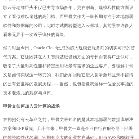
歌云等老牌巨头不仅已主导市场多年，更在创新、规模和性能方面设
立了看似难以逾越的高门槛。而甲骨文作为一家长期专注于本地部署
软件和数据库的公司，此时才试图转型进入云领域，其前景在许多人
看来无异于一次近乎疯狂的冒险。
然而时至今日，Oracle Cloud已成为超大规模云服务商的切实可行的替
代方案。它还因其在人工智能基础设施方面的专长而获得广泛认可，
吸引了大量对高性能和特定应用场景有需求的企业客户。要理解甲骨
文是如何实现这一转变的，我们必须回顾它进入竞争激烈且毫不留情
的公有云世界的发展历程——当然，也包括像我这样一位爱发牢骚的
技术老炮儿的观察与点评。
甲骨文如何加入云计算的战场
在拥抱公有云革命之前，甲骨文最知名的是其本地部署的数据库解决
方案和ERP系统。几十年来，甲骨文一直是企业自行在服务器上部署
的传统软件代名词。它拥有庞大的企业客户基础，但当AWS和微软开