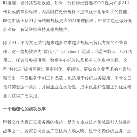
时推理）设计其基础设施。如今，分析师已普遍将OCI视为许多AI工
作负载的事实标准，因其能在更低价格下提供优于竞争对手的性能。
即使市场正从AI训练转向规模更大的AI推理阶段，甲骨文也已做好充
分准备，有望继续保持其领先地位。
除了AI，甲骨文还受到越来越多寻求超大规模云替代方案的企业青
睐。这一趋势被称为“替代云”（alt cloud）运动，涵盖主权云、GPU专
用云、托管服务提供商、数据中心托管以及私有云等多种选择。这
些“替代云”提供商通过更定制化、更经济、更贴合企业需求的方案脱
颖而出，不仅服务于AI工作负载，也适用于传统业务应用。甲骨文云
恰好契合这一类别，并因企业在灵活性、成本效益和性能上的优先考
量而获得广泛采用。
一个颠覆性的成功故事
甲骨文作为真正云服务商的崛起，是当今企业技术领域最引人注目的
故事之一。这家公司曾被广泛认为入场太晚、过于依赖传统业务、远