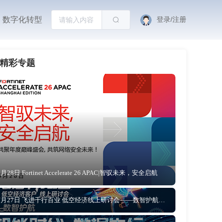
数字化转型
登录/注册
精彩专题
5月28日 Fortinet Accelerate 26 APAC|智驭未来，安全启航
5月27日 飞进千行百业 低空经济线上研讨会——数智护航 让低空文旅从“网红”到“长红”