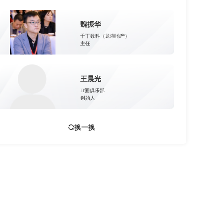
魏振华
千丁数科（龙湖地产）
主任
王晨光
IT圈俱乐部
创始人
换一换