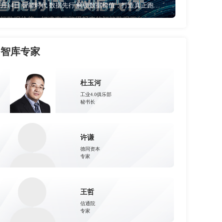
5月14日 智能时代 数据先行 解锁数据价值，打造真正跑的起来的智能数据平台
智库专家
杜玉河
工业4.0俱乐部
秘书长
许谦
德同资本
专家
王哲
信通院
专家