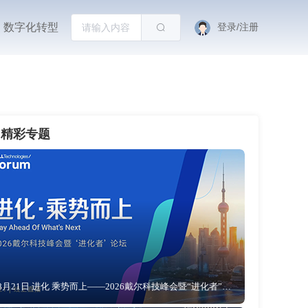
数字化转型
登录/注册
精彩专题
8月21日 进化 乘势而上——2026戴尔科技峰会暨“进化者”论坛