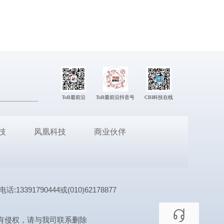
ToB最前沿
ToB最前沿抖音号
CBI科技在线
技
凤凰科技
商业伙伴
1790444或(010)62178877
有侵权，请与我司联系删除