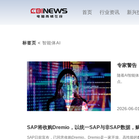
首页
行业资讯
新兴
标签页
<
智能体AI
专家警告
随着AI智能
点。
2026-06-0
SAP将收购Dremio，以统一SAP与非SAP数据，
SAP日前宣布，已同意收购Dremio。Dremio是一家开放、高性能的数据