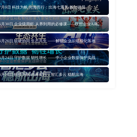
7月9日 科技为帆 向海而行：出海七重关 戴尔破局
6月30日 企业级用虾:从养到用的必修课——联想企业AI私有化部署方案深度解读
6月26日 软硬协同 生态共生 ——解锁企业AI规模化落地新范式
6月24日 守护数据 韧性增长 ——中小企业数据保护实战研讨会
6月18日 科技为帆 向海而行：智汇多云 稳航出海