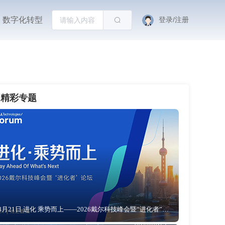
数字化转型
登录/注册
精彩专题
8月21日 进化 乘势而上——2026戴尔科技峰会暨“进化者”论坛