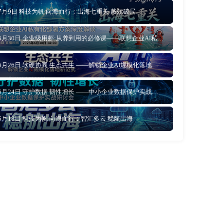
7月9日 科技为帆 向海而行：出海七重关 戴尔破局
6月30日 企业级用虾:从养到用的必修课——联想企业AI私有化部署方案深度解读
6月26日 软硬协同 生态共生 ——解锁企业AI规模化落地新范式
6月24日 守护数据 韧性增长 ——中小企业数据保护实战研讨会
6月18日 科技为帆 向海而行：智汇多云 稳航出海