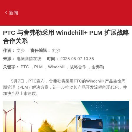
新闻
PTC 与舍弗勒采用 Windchill+ PLM 扩展战略
合作关系
作者：
文少
责任编辑：
刘沙
来源：
电脑商情在线
时间：
2025-05-07 10:35
关键字：
PTC
，
PLM
，
Windchill
，
战略合作
，
舍弗勒
5月7日，PTC宣布，舍弗勒将采用PTC的Windchill+产品生命周
期管理（PLM）解决方案，进一步推动其产品开发流程的现代化，并
加快产品上市速度。