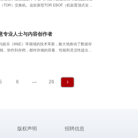
OR）交换机。这款新型TOR EBOF（机架置顶式全闪
，减少对独立存储网络的需求，并避免数据传输至集中式
NVMe-oF™桥接技术，制造高密度的TOR EBOF设备。西
提供商（CSP）和存储原始设备制造商（OEM）推广
意专业人士与内容创作者
影及媒体与娱乐（M&E）等领域的技术革新，极大地推动了数据存
辑、协作到存档，都对存储的容量、性能和灵活性提出了
DAQ: WDC）推出了一系列全新升级的产品，旨在满足
5
6
26
版权声明
招聘信息