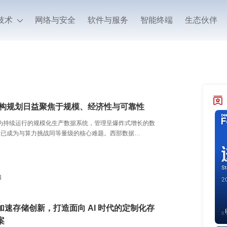
技术
网络与安全
软件与服务
智能终端
生态伙伴
础架构规划日益聚焦于规模、经济性与可靠性
演变为持续运行的规模化生产数据系统，管理呈爆炸式增长的数
，已成为与算力挑战同等量级的核心难题。西部数据
Q：WDC）针对其全球核心客户和分销商开展的最新抽样调查
列独特的市场洞察，其中一项重要发现是：企业正优先部署
证的可靠性、可预期的经济效益，以及长期数据扩展能力的
3
加速存储创新，打造面向 AI 时代的定制化存
案