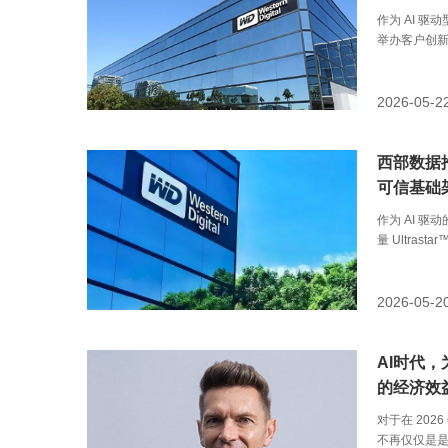
作为 AI 
举办客户创
AI 驱动型
动中，西部
背后的深层洞
2026-05-2
存储蓝图。
西部数据
可信基础架
作为 AI 
量 Ultras
Quantum 
安全领域迈出
式，演进为
2026-05-2
数据的持久
正处于多家
架构的强劲
AI时代
的经济效
对于在 20
不再仅仅是