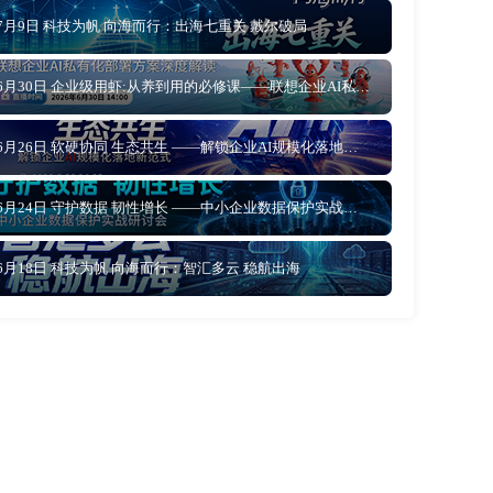
7月9日 科技为帆 向海而行：出海七重关 戴尔破局
6月30日 企业级用虾:从养到用的必修课——联想企业AI私有化部署方案深度解读
6月26日 软硬协同 生态共生 ——解锁企业AI规模化落地新范式
6月24日 守护数据 韧性增长 ——中小企业数据保护实战研讨会
6月18日 科技为帆 向海而行：智汇多云 稳航出海