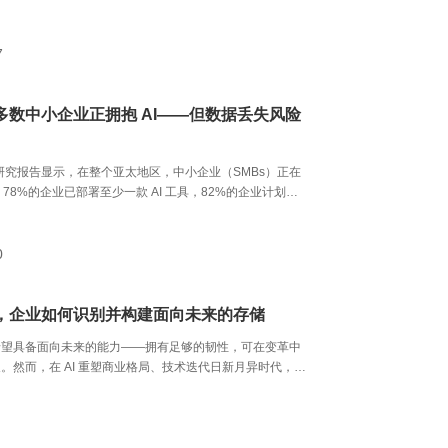
性：包括在线业务所需的高可用性、跨故障域的数据持久
御攻击所需的不可变归档能力。
7
多数中小企业正拥抱 AI——但数据丢失风险
年研究报告显示，在整个亚太地区，中小企业（SMBs）正在
，78%的企业已部署至少一款 AI 工具，82%的企业计划进
。这一趋势在中国市场同样有所体现。 据中国信通院2025
业发展研究报告显示，国内公有云大模型对客侧Token调
2000万亿，相较2024年的114万亿增长超过16倍。AI
0
业实现更快增长、更智能的客户互动与更高效的运营，却也
危险的悖论：中小企业越依赖数据来驱动业务，其面临的数
就越高。
下，企业如何识别并构建面向未来的存储
希望具备面向未来的能力——拥有足够的韧性，可在变革中
。然而，在 AI 重塑商业格局、技术迭代日新月异时代，对
"面向未来"究竟意味着什么？