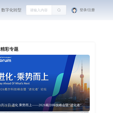
数字化转型
登录/注册
精彩专题
8月21日 进化 乘势而上——2026戴尔科技峰会暨“进化者”论坛