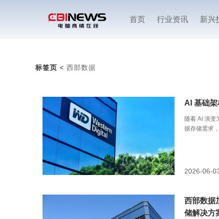
首页
行业资讯
新兴
标签页
<
西部数据
AI 基
随着 AI 
据存储需求
（NASDA
揭示了一系
具备久经验
基础架构。
2026-06-0
西部数据
储解决方