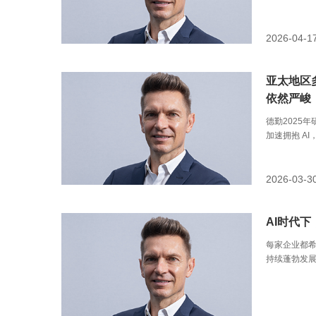
求的数据韧
性，以及抵
2026-04-1
亚太地区
依然严峻
德勤2025
加速拥抱 AI
一步加大投入
年人工智能产
用量预计将达到
2026-03-3
虽能助力企
引发了一个
据丢失风险
AI时代
每家企业都
持续蓬勃发展
于存储而言，