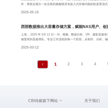
作，将联合推出一款全新的旗舰级具有嵌入式存储功能的机架置顶式（T
存储交换机）将在网络边缘提供分布式存储，以降低存储流量的延迟
2025-05-15
存储阵列。在双方合力下，鸿佰科技将采用西部数据的RapidFlex™ 
部数据将与鸿佰科技合作开发系统架构，并主导市场推广，面向云服务
NVMe-oF存算分离式存储解决方案。
西部数据推出大容量存储方案，赋能NAS用户、创
上海， 2025 年 3月 12 日 – AI、视频、数据分析、VR、摄
储需求的迅速增长。专业工作流程的每一个阶段，从制作、分析、编
更高的要求。随着当今数据驱动的需求不断增长，西部数据公司（NAS
2025-03-12
市场对大容量存储解决方案的迫切需求。
1
2
3
4
CBI传媒旗下网站
关于我们