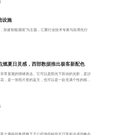
8
础设施
潜能，加速智能涌现”为主题，汇聚行业技术专家与应用先行
点燃夏日灵感，西部数据推出极客新配色
天非常直观的情绪表达。它可以是阳光下跃动的光影，是沙
浪花，是一张照片里的蓝天，也可以是一款充满个性的移动
让每一次出发都更具仪式感。
5
应商富士康科技集团旗下子公司鸿佰科技近日宣布达成战略合