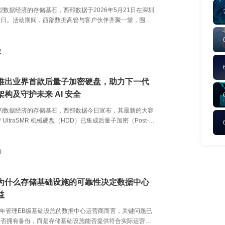
驱动型数据经济的存储基石，西部数据于2026年5月21日在深圳
新日。活动期间，西部数据高管与客户伙伴齐聚一堂，围绕
数据经济下存储解决方案的加速演进展开深入探讨。 在此次活
数据还分享了其最新的存储基础设施创新与加速产品路线图
察，勾勒出专为大规模 AI 工作负载打造的高可靠、高密度
2
推出业界首款后量子加密硬盘，助力下一代
构及守护未来 AI 安全
驱动的数据经济的存储基石，西部数据今日宣布，其最新的大容
tar™ UltraSMR 机械硬盘（HDD）已集成后量子加密（Post-
Cryptography, PQC）技术，这标志着公司在下一代基础架构
了重要一步。随着 AI 基础设施从以计算为中心的部署模
在每次推理、训练和交互中均需持久留存信息的数据系统，
0
性与安全性已成为核心基石，而非可选项。目前，这些硬盘
超大规模客户的验证阶段，反映出市场对具备量子韧性存储
前期需求。
，为什么存储基础设施的可靠性决定数据中心
益
26 年管理EB级基础设施的数据中心运营商而言，关键问题已
是否拥有备份，而是存储基础设施能否提供符合实际运营需